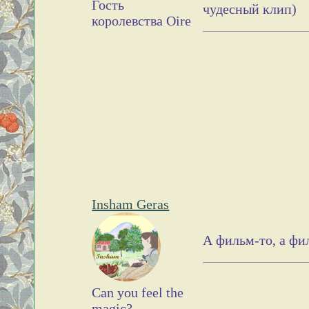
Гость
чудесный клип)
королевства Oire
Insham Geras
А фильм-то, а фи
Can you feel the
magic?