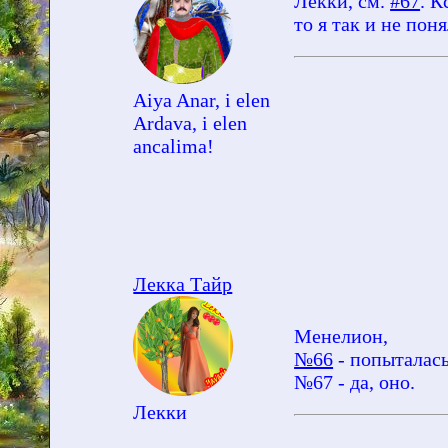
Лекки, см.
#67
. К
то я так и не пон
Aiya Anar, i elen
Ardava, i elen
ancalima!
Лекка Тайр
Менелион,
№66
- попыталась
№67 - да, оно.
Лекки