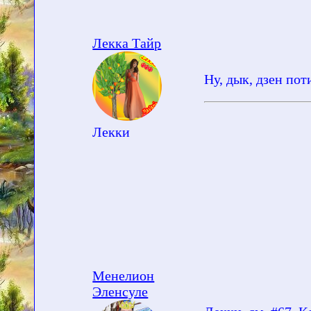
Лекка Тайр
Ну, дык, дзен по
Лекки
Менелион
Эленсуле