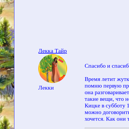
Лекка Тайр
Спасибо и спасиб
Время летит жутко
помню первую прог
Лекки
она разговаривае
такие вещи, что 
Кицке в субботу 1
можно договоритьс
хочется. Как они т