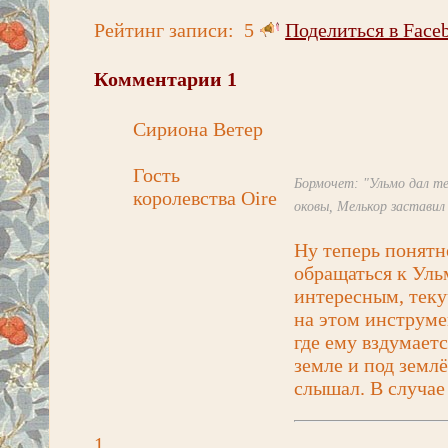
Рейтинг записи:
5
Поделиться в Face
Комментарии
1
Сириона Ветер
Гость
Бормочет: "Ульмо дал те
королевства Oire
оковы, Мелькор заставил 
Ну теперь понят
обращаться к Уль
интересным, теку
на этом инструме
где ему вздумаетс
земле и под земл
слышал. В случае 
1