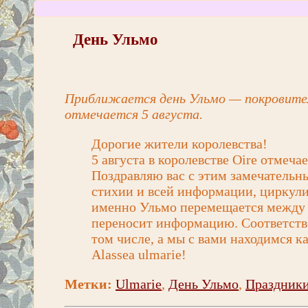
День Ульмо
Приближается день Ульмо — покровител
отмечается 5 августа.
Дорогие жители королевства!
5 августа в королевстве Oire отмеча
Поздравляю вас с этим замечатель
стихии и всей информации, циркул
именно Ульмо перемещается между в
переносит информацию. Соответстве
том числе, а мы с вами находимся к
Alassea ulmarie!
Метки:
Ulmarie
,
День Ульмо
,
Праздник