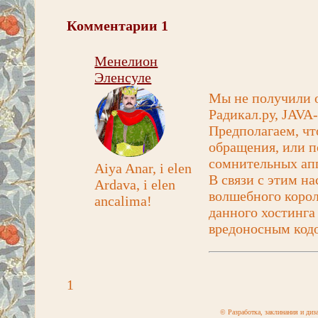
Комментарии
1
Менелион
Эленсуле
Мы не получили 
Радикал.ру, JAVA
Предполагаем, чт
обращения, или п
сомнительных ап
Aiya Anar, i elen
В связи с этим н
Ardava, i elen
волшебного корол
ancalima!
данного хостинга
вредоносным код
1
© Разработка, заклинания и ди