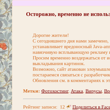
Осторожно, временно не использу
Дорогие жители!
С сегодняшнего дня нами замечено, 
устанавливает вредоносный Java-апп
навязчивую всплывающую рекламу 
Просим временно воздержаться от и
выкладывания картинок.
Возможно, сайт атакован злоумышл
постараемся связаться с разработчи
Обновления см. в комментариях к эт
Метки:
Фотохостинг
,
Атака
,
Вирусы
,
Вр
Рейтинг записи:
12
Поделиться в Fac