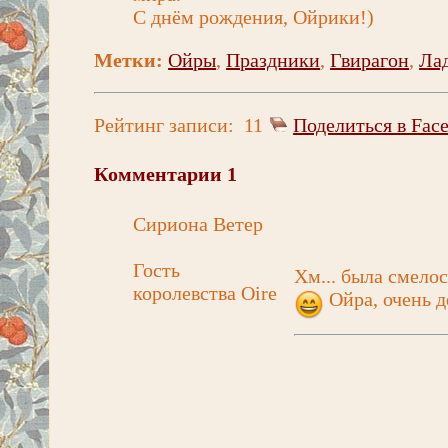
С днём рождения, Ойрики!)
Метки:
Ойры
,
Праздники
,
Гвирагон
,
Ла
Рейтинг записи:
11
Поделиться в Fac
Комментарии
1
Сириона Ветер
Гость
Хм... была смело
королевства Oire
Ойра, очень д