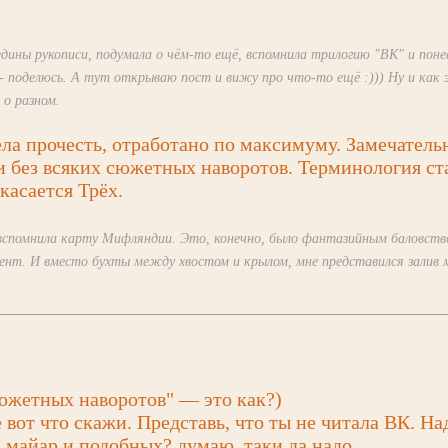
дины рукописи, подумала о чём-то ещё, вспомнила трилогию "ВК" и поне
- поделюсь. А тут открываю пост и вижу
про что-то ещё :)))
Ну и как 
 о разном.
ела прочесть, отработано по максимуму. Замечатель
 и без всяких сюжетных наворотов. Терминология ст
касается Трёх.
 вспомнила карту Мифляндии. Это, конечно, было фантазийным баловств
ент. И вместо бухты между хвостом и крылом, мне представился залив
сюжетных наворотов" — это как?)
вот что скажи. Представь, что ты не читала ВК. На
, майар и подобных? думаю, таки да надо...