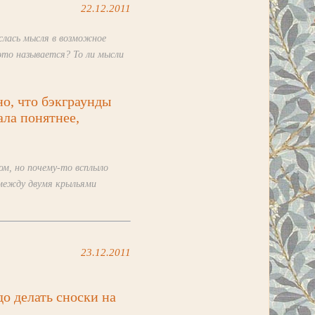
22.12.2011
слась мысля в возможное
это называется? То ли мысли
но, что бэкграунды
ала понятнее,
ом, но почему-то всплыло
 между двумя крыльями
23.12.2011
до делать сноски на