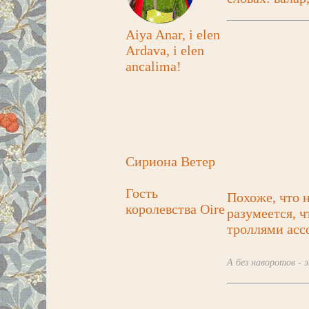
Aiya Anar, i elen
Ardava, i elen
ancalima!
Сириона Ветер
Гость
Похоже, что н
королевства Oire
разумеется, ч
троллями ассо
А без наворотов -