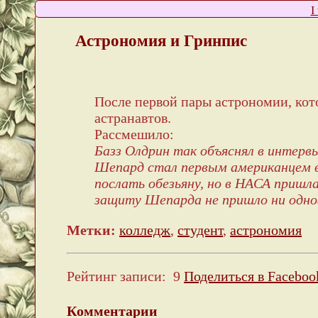
I
Астрономия и Гринпис
После первой пары астрономии, кото
астранавтов.
Рассмешило:
Базз Олдрин так объяснял в интер
Шепард стал первым американцем в
послать обезьяну, но в НАСА пришл
защиту Шепарда не пришло ни одног
Метки:
колледж
,
студент
,
астрономия
Рейтинг записи:
9
Поделиться в Faceboo
Комментарии