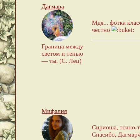
Дагмара
Мдя... фотка клас
честно
Граница между
светом и тенью
— ты. (С. Лец)
Мифалия
Сириоша, точно-то
Спасибо, Дагмар