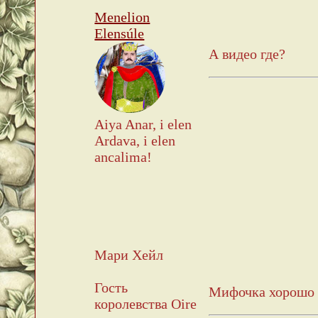
Menelion
Elensúle
А видео где?
Aiya Anar, i elen
Ardava, i elen
ancalima!
Мари Хейл
Гость
Мифочка хорошо 
королевства Oire