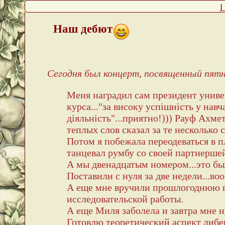
I
Наш дебют
Сегодня был концерт, посвященный пят
Меня наградил сам президент униве
курса..."за високу успішність у нав
діяльність"...приятно!))) Рауф Ахм
теплых слов сказал за те несколько
Потом я побежала переодеваться в п
танцевал румбу со своей партнершей
А мы двенадцатым номером...это бы
Поставили с нуля за две недели...во
А еще мне вручили прошлогоднюю г
исследовательской работы.
А еще Миля заболела и завтра мне н
Готовлю теоретический аспект либе