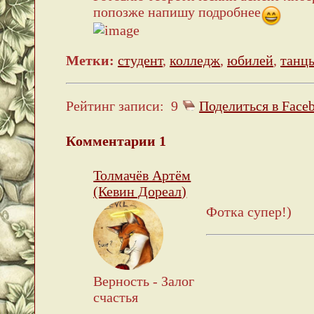
попозже напишу подробнее
Метки:
студент
,
колледж
,
юбилей
,
танц
Рейтинг записи:
9
Поделиться в Face
Комментарии
1
Толмачёв Артём
(Кевин Дореал)
Фотка супер!)
Верность - Залог
счастья