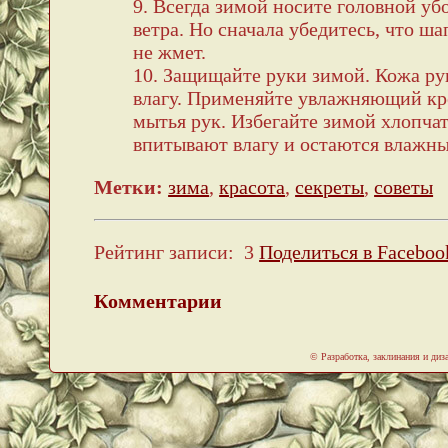
9. Всегда зимой носите головной уб
ветра. Но сначала убедитесь, что ш
не жмет.
10. Защищайте руки зимой. Кожа рук
влагу. Применяйте увлажняющий кре
мытья рук. Избегайте зимой хлопча
впитывают влагу и остаются влажн
Метки:
зима
,
красота
,
секреты
,
советы
Рейтинг записи:
3
Поделиться в Faceboo
Комментарии
© Разработка, заклинания и ди