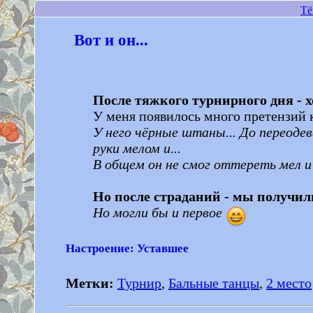
Тё
Вот и он...
После тяжкого турнирного дня - х
У меня появилось много претензий к
У него чёрные штаны... До переоде
руки мелом и...
В общем он не смог оттереть мел и 
Но после страданий - мы получили
Но могли бы и первое
Настроение: Уставшее
Метки:
Турнир
,
Бальные танцы
,
2 место