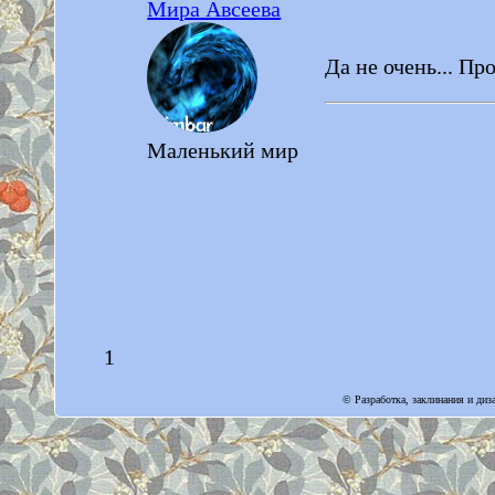
Мира Авсеева
Да не очень... Пр
Маленький мир
1
© Разработка, заклинания и ди