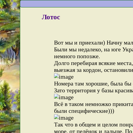
Лотос
Вот мы и приехали) Начну мал
Были мы недалеко, на юге Укр
немного попозже.
Долго перебирая всякие места,
выезжая за кордон, остановили
Номера там хорошие, была бы е
Зато территория у базы красив
Всё в таком немножко прикит
были специфические)))
Так что в общем и целом понр
море, от пелёнок и дальше. П