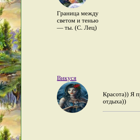
Граница между
светом и тенью
— ты. (С. Лец)
Викуся
Красота)) Я п
отдыха))