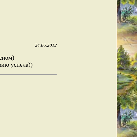
24.06.2012
есном)
вию успела))