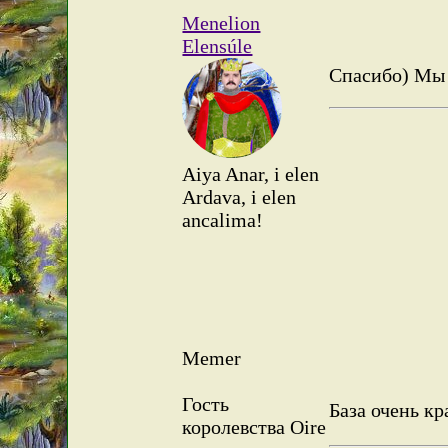
Menelion
Elensúle
Спасибо) Мы 
Aiya Anar, i elen
Ardava, i elen
ancalima!
Memer
Гость
База очень кр
королевства Oire