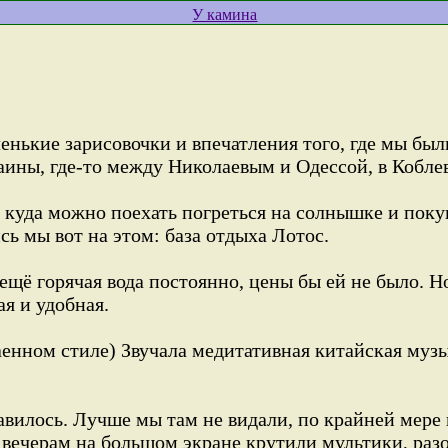
У камина
енькие зарисовочки и впечатления того, где мы был
аины, где-то между Николаевым и Одессой, в Кобле
 куда можно поехать погреться на солнышке и покуп
сь мы вот на этом: база отдыха Лотос.
щё горячая вода постоянно, цены бы ей не было. Но
ая и удобная.
аенном стиле) Звучала медитативная китайская му
авилось. Лучше мы там не видали, по крайней мере 
о вечерам на большом экране крутили мультики, ра