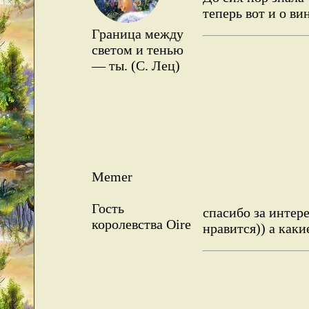
теперь вот и о ви
Граница между
светом и тенью
— ты. (С. Лец)
Memer
Гость
спасибо за интер
королевства Oire
нравится)) а как