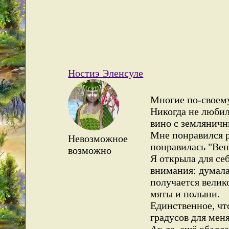
Ностиэ Эленсуле
Многие по-своем
Никогда не любил
вино с земляничн
Мне понравился р
Невозможное
понравилась "Вен
возможно
Я открыла для се
внимания: думала
получается вели
мяты и полыни.
Единственное, что
градусов для меня
Ах да, ещё обалд