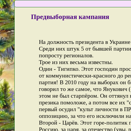
Предвыборная кампания
На должность президента в Украине
Среди них штук 5 от бывшей партии 
попросту регионалов.
Трое из них весьма известны.
Один - Тигипко. Этот господин просл
от коммунистически-красного до ре
партия! В 2010 году на выборах он б
говорил то же самое, что Янукович 
этом не был старпёром. Он оттянул 
презика помоложе, а потом все их "с
первый осудил "культ личности в П
оппозицию, за что его исключили на
Второй - Царёв. Этот горе-политик
Россию, за царя, за отечество (увы,