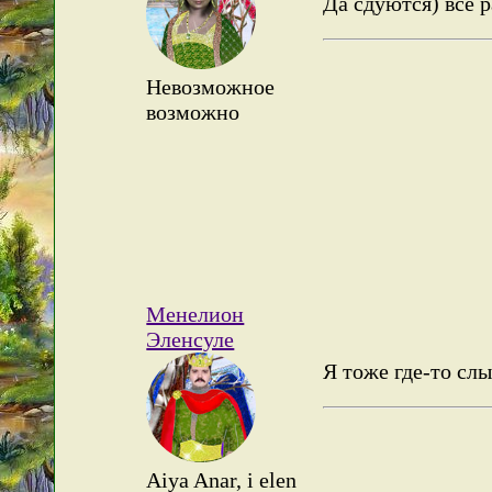
Да сдуются) всё р
Невозможное
возможно
Менелион
Эленсуле
Я тоже где-то сл
Aiya Anar, i elen