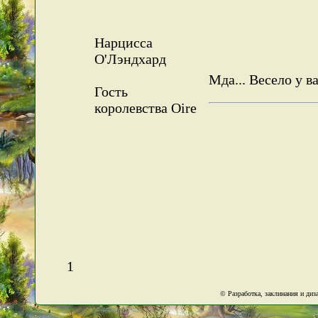
Нарцисса
О'Лэндхард
Мда... Весело у ва
Гость
королевства Oire
1
© Разработка, заклинания и ди