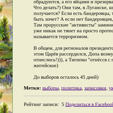
обрадуются, а его яйцами и презерв
Что делать?) Они там, в Луганске, 
получается? Если есть бандеровцы, 
быть хочет? А если нет бандеровцев,
Там прорусские "активисты" заминир
уже никак не тянет на просто проте
называется терроризмом.
В общем, для регионалов президентс
этом Царёв рассердился, Допа возму
отнеслись!))), а Тигипко "отнёсся с
житейское)
До выборов осталось 45 дней)
Метки:
выборы
,
политика
,
зарисовки
,
у
Рейтинг записи:
5
Поделиться в Faceboo