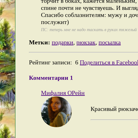
торчит в боках, кажется маленьким
спине почти не чувствуешь. И выгл
Спасибо соблазнителям: мужу и доч
послужит)
ПС: теперь мне не надо таскать в руках тяжелый
Метки:
подарки
,
рюкзак
,
посылка
Рейтинг записи:
6
Поделиться в Faceboo
Комментарии
1
Мифалия ОРейн
Красивый рюкза