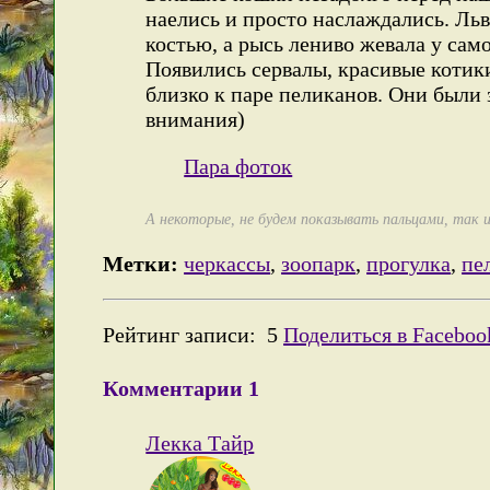
наелись и просто наслаждались. Ль
костью, а рысь лениво жевала у сам
Появились сервалы, красивые котики
близко к паре пеликанов. Они были 
внимания)
Пара фоток
А некоторые, не будем показывать пальцами, так 
Метки:
черкассы
,
зоопарк
,
прогулка
,
пе
Рейтинг записи:
5
Поделиться в Faceboo
Комментарии
1
Лекка Тайр