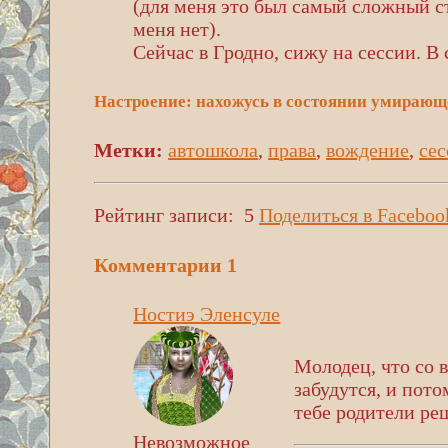
(для меня это был самый сложный с
меня нет).
Сейчас в Гродно, сижу на сессии. В
Настроение: нахожусь в состоянии умирающ
Метки:
автошкола
,
права
,
вождение
,
сес
Рейтинг записи:
5
Поделиться в Faceboo
Комментарии
1
Ностиэ Эленсуле
Молодец, что со 
забудутся, и пото
тебе родители ре
Невозможное