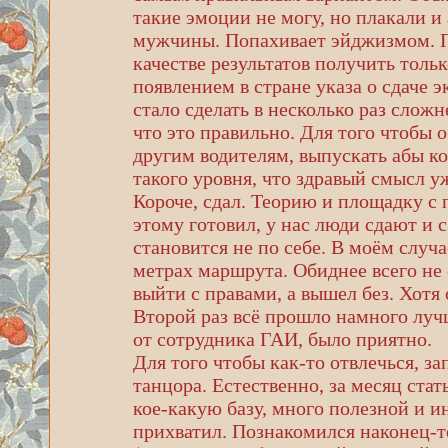
такие эмоции не могу, но плакали 
мужчины. Попахивает эйджизмом. Пр
качестве результатов получить только
появлением в стране указа о сдаче 
стало сделать в несколько раз слож
что это правильно. Для того чтобы 
другим водителям, выпускать абы ко
такого уровня, что здравый смысл уж
Короче, сдал. Теорию и площадку с п
этому готовил, у нас люди сдают и с
становится не по себе. В моём случ
метрах маршрута. Обиднее всего не 
выйти с правами, а вышел без. Хотя
Второй раз всё прошло намного луч
от сотрудника ГАИ, было приятно.
Для того чтобы как-то отвлечься, з
танцора. Естественно, за месяц ста
кое-какую базу, много полезной и 
прихватил. Познакомился наконец-т