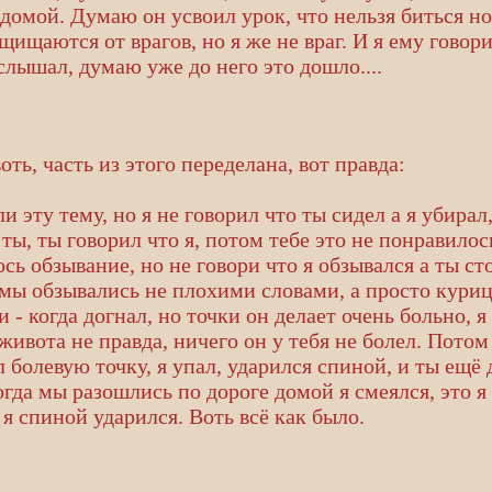
домой. Думаю он усвоил урок, что нельзя биться ног
ащищаются от врагов, но я же не враг. И я ему говор
 слышал, думаю уже до него это дошло....
ть, часть из этого переделана, вот правда:
и эту тему, но я не говорил что ты сидел а я убирал
ты, ты говорил что я, потом тебе это не понравилось
ось обзывание, но не говори что я обзывался а ты ст
я мы обзывались не плохими словами, а просто куриц
 - когда догнал, но точки он делает очень больно, 
 живота не правда, ничего он у тебя не болел. Пото
ал болевую точку, я упал, ударился спиной, и ты ещ
когда мы разошлись по дороге домой я смеялся, это я
 я спиной ударился. Воть всё как было.