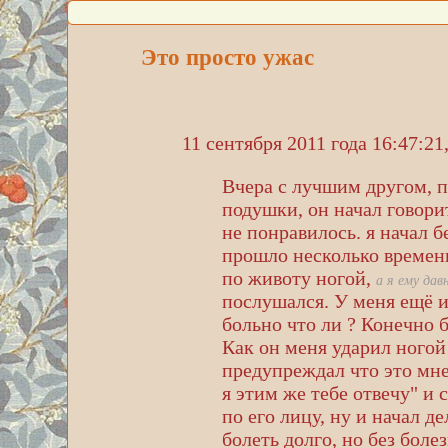
Это просто ужас
11 сентября 2011 года 16:47:21
Вчера с лучшим другом, п
подушки, он начал говорит
не понравилось. я начал б
прошло несколько времени
по животу ногой,
а я ему дав
послушался. У меня ещё и 
больно что ли ? Конечно б
Как он меня ударил ногой 
предупреждал что это мне 
я этим же тебе отвечу" и 
по его лицу, ну и начал де
болеть долго, но без боле