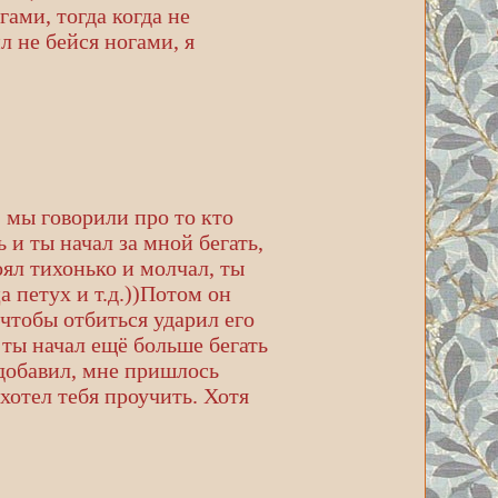
ами, тогда когда не
ил не бейся ногами, я
, мы говорили про то кто
 и ты начал за мной бегать,
оял тихонько и молчал, ты
а петух и т.д.))Потом он
я чтобы отбиться ударил его
м ты начал ещё больше бегать
ё добавил, мне пришлось
 хотел тебя проучить. Хотя