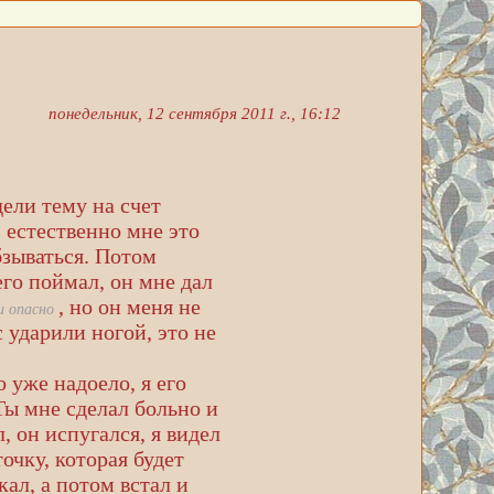
понедельник, 12 сентября 2011 г., 16:12
дели тему на счет
, естественно мне это
бзываться. Потом
его поймал, он мне дал
, но он меня не
 и опасно
с ударили ногой, это не
о уже надоело, я его
"Ты мне сделал больно и
, он испугался, я видел
точку, которая будет
кал, а потом встал и