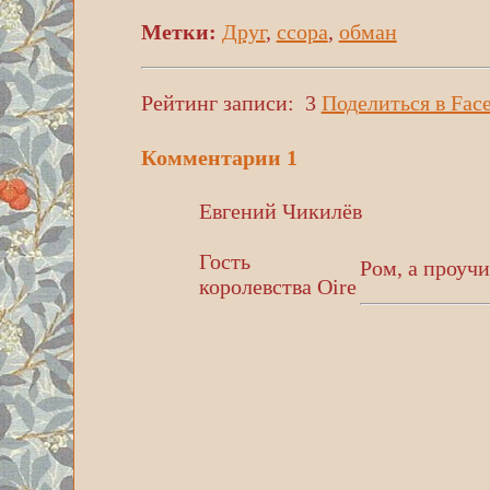
Метки:
Друг
,
ссора
,
обман
Рейтинг записи:
3
Поделиться в Fac
Комментарии
1
Евгений Чикилёв
Гость
Ром, а проучи
королевства Oire