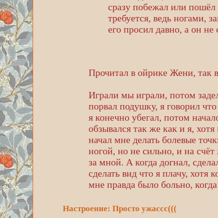
сразу побежал или пошёл 
требуется, ведь ногами, з
его просил давно, а он не
Прочитал в ойрике Жени, так во
Играли мы играли, потом задел
порвал подушку, я говорил что 
я конечно убегал, потом начал
обзывался так же как и я, хот
начал мне делать болевые точки
ногой, но не сильно, и на счёт
за мной. А когда догнал, сдел
сделать вид что я плачу, хотя 
мне правда было больно, когда
Настроение: Просто ужассс(((