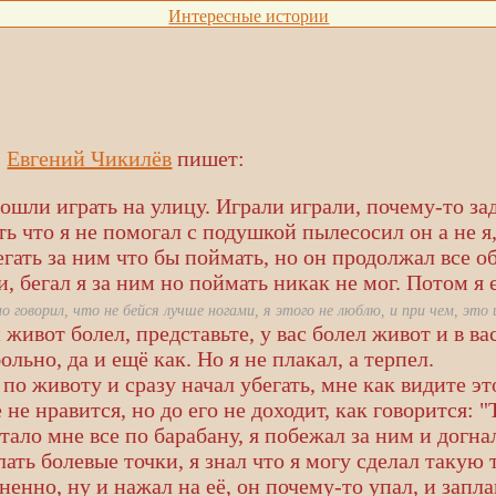
Интересные истории
,
Евгений Чикилёв
пишет:
ошли играть на улицу. Играли играли, почему-то за
ь что я не помогал с подушкой пылесосил он а не я
егать за ним что бы поймать, но он продолжал все о
, бегал я за ним но поймать никак не мог. Потом я 
но говорил, что не бейся лучше ногами, я этого не люблю, и при чем, это
живот болел, представьте, у вас болел живот и в ва
ольно, да и ещё как. Но я не плакал, а терпел.
по животу и сразу начал убегать, мне как видите эт
не нравится, но до его не доходит, как говорится: 
стало мне все по барабану, я побежал за ним и догнал
лать болевые точки, я знал что я могу сделал такую 
зненно, ну и нажал на её, он почему-то упал, и запла