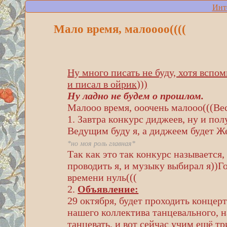
Инт
Мало время, малоооо((((
Ну много писать не буду, хотя вспо
и писал в ойрик)))
Ну ладно не будем о прошлом.
Малооо время, ооочень малооо(((Вес
1. Завтра конкурс диджеев, ну и по
Ведущим буду я, а диджеем будет Ж
*но моя роль главная*
Так как это так конкурс называется,
проводить я, и музыку выбирал я))Г
времени нуль(((
2.
Объявление:
29 октября, будет проходить концерт
нашего коллектива танцевального, 
танцевать, и вот сейчас учим ещё т