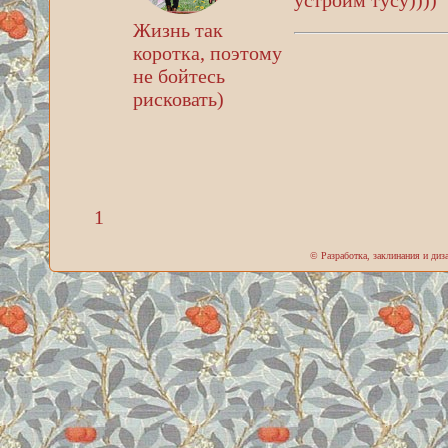
устроим тусу))))
Жизнь так
коротка, поэтому
не бойтесь
рисковать)
1
© Разработка, заклинания и ди