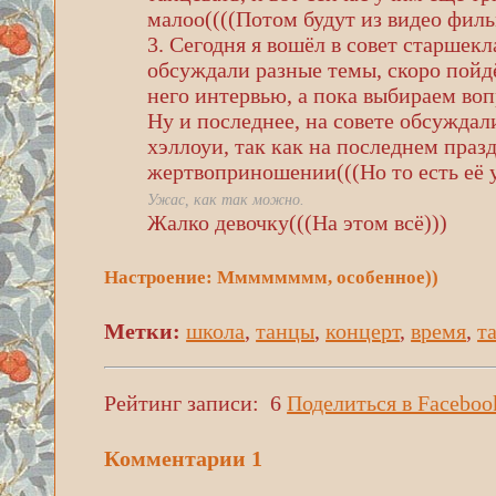
малоо((((Потом будут из видео филь
3. Сегодня я вошёл в совет старшек
обсуждали разные темы, скоро пойдё
него интервью, а пока выбираем воп
Ну и последнее, на совете обсуждал
хэллоуи, так как на последнем праз
жертвоприношении(((Но то есть её 
Ужас, как так можно.
Жалко девочку(((На этом всё)))
Настроение: Мммммммм, особенное))
Метки:
школа
,
танцы
,
концерт
,
время
,
т
Рейтинг записи:
6
Поделиться в Faceboo
Комментарии
1