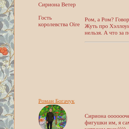
Сириона Ветер
Гость
Ром, а Ром? Говор
королевства Oire
Жуть про Хэллоуи
нельзя. А что за п
Роман Богачук
Сириона ооооооче
фигушки им, я са