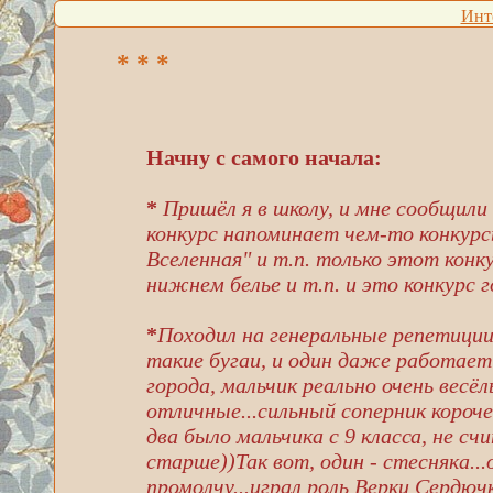
Инт
* * *
Начну с самого начала:
*
Пришёл я в школу, и мне сообщили 
конкурс напоминает чем-то конкурс
Вселенная" и т.п. только этот конк
нижнем белье и т.п. и это конкурс г
*
Походил на генеральные репетиции, 
такие бугаи, и один даже работает
города, мальчик реально очень весёл
отличные...сильный соперник короч
два было мальчика с 9 класса, не сч
старше))Так вот, один - стесняка...
промолчу...играл роль Верки Сердючк