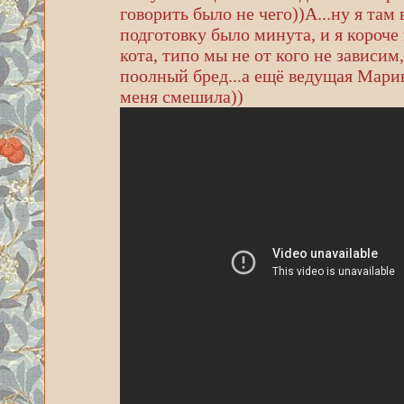
говорить было не чего))А...ну я там
подготовку было минута, и я короче
кота, типо мы не от кого не зависим,
поолный бред...а ещё ведущая Марин
меня смешила))