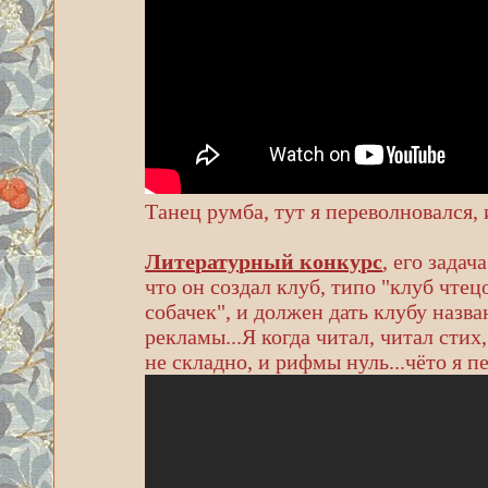
Танец румба, тут я переволновался, 
Литературный конкурс
, его зада
что он создал клуб, типо "клуб чтец
собачек", и должен дать клубу назва
рекламы...Я когда читал, читал стих
не складно, и рифмы нуль...чёто я п