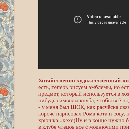
Хозяйственно-художественный ко
есть, теперь рисуем эмблемы, но ес
предмет, который используется в хо
нибудь символы клуба, чтобы всё по
- у меня был ШОК, как расчёска связ
короче нарисовал Рома кота и сову
хрюшка...хехе)Ну и в конце нужно бы
в клубе чтецов все с моднючими при