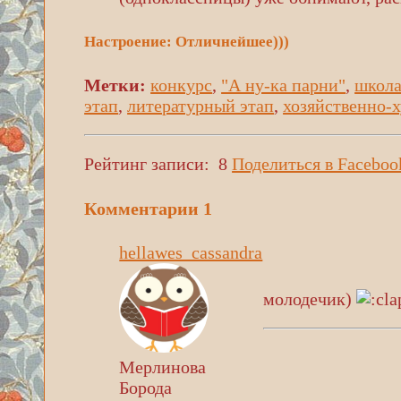
Настроение: Отличнейшее)))
Метки:
конкурс
,
"А ну-ка парни"
,
школ
этап
,
литературный этап
,
хозяйственно-
Рейтинг записи:
8
Поделиться в Faceboo
Комментарии
1
hellawes_cassandra
молодечик)
Мерлинова
Борода