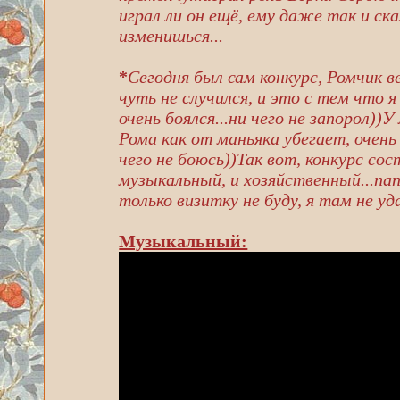
играл ли он ещё, ему даже так и ск
изменишься...
*
Сегодня был сам конкурс, Ромчик в
чуть не случился, и это с тем что я
очень боялся...ни чего не запорол))
Рома как от маньяка убегает, очень 
чего не боюсь))Так вот, конкурс со
музыкальный, и хозяйственный...папа
только визитку не буду, я там не у
Музыкальный: