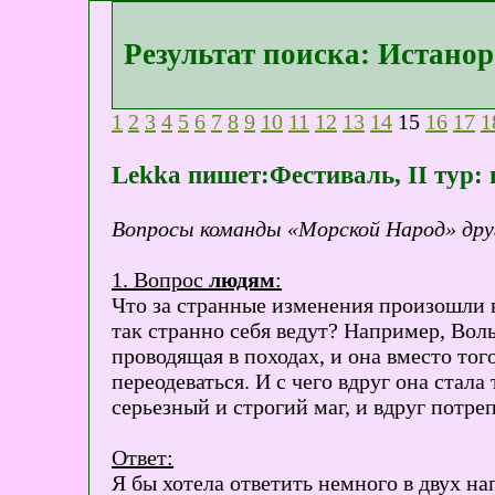
Результат поиска: Истанор
1
2
3
4
5
6
7
8
9
10
11
12
13
14
15
16
17
1
Lekka пишет:Фестиваль, II тур:
Вопросы команды «Морской Народ» дру
1. Вопрос
людям
:
Что за странные изменения произошли в
так странно себя ведут? Например, Вол
проводящая в походах, и она вместо тог
переодеваться. И с чего вдруг она стал
серьезный и строгий маг, и вдруг потре
Ответ:
Я бы хотела ответить немного в двух на