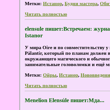
Метки:
Истанор
,
Будни мастера
,
Оби
Читать полностью
elensule пишет:Встречаем: журн
Istanor
У мира Oire и по совместительству 
Pálantír, который по планам должен
окружающего магического и обычного
занимательные головоломки и ещё мн
Метки:
Ойры
,
Истанор
,
Нововведен
Читать полностью
Menelion Elensúle пишет:Мда...