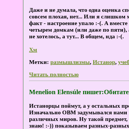
Даже и не думала, что одна оценка сп
совсем плохая, нет... Или я слишком 
факт - настроение упало :-(. А вместе
четырем домкам (или даже по пяти), 
не хотелось, а тут... В общем, нда :-(.
Хм
Метки:
размышлизмы
,
Истанор
,
уче
Читать полностью
Menelion Elensúle пишет:Обита
Истанорцы поймут, а у остальных п
Изначально ОВМ задумывался нами 
различных миров. Ну такой предмет, г
знаю! :-)) показываем разных-разных