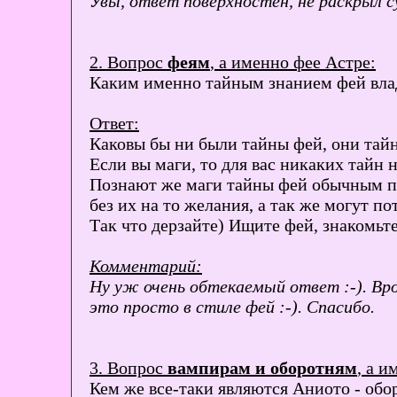
Увы, ответ поверхностен, не раскрыл с
2. Вопрос
феям
, а именно фее Астре:
Каким именно тайным знанием фей влад
Ответ:
Каковы бы ни были тайны фей, они тайн
Если вы маги, то для вас никаких тайн н
Познают же маги тайны фей обычным пут
без их на то желания, а так же могут по
Так что дерзайте) Ищите фей, знакомьт
Комментарий:
Ну уж очень обтекаемый ответ :-). Вро
это просто в стиле фей :-). Спасибо.
3. Вопрос
вампирам и оборотням
, а 
Кем же все-таки являются Аниото - обо