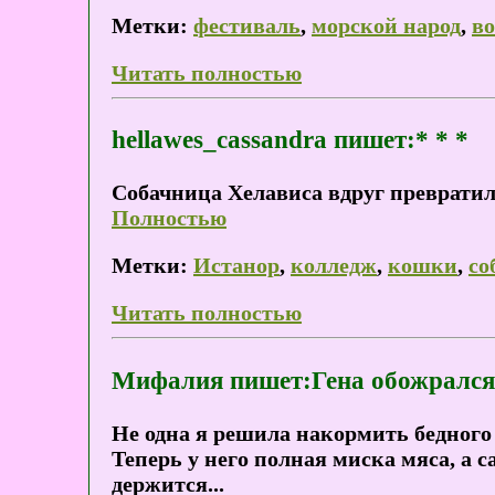
Метки:
фестиваль
,
морской народ
,
во
Читать полностью
hellawes_cassandra пишет:* * *
Собачница Хелависа вдруг превратил
Полностью
Метки:
Истанор
,
колледж
,
кошки
,
со
Читать полностью
Мифалия пишет:Гена обожрался
Не одна я решила накормить бедного
Теперь у него полная миска мяса, а с
держится...