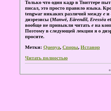
Только что один кадр в Твиттере пыт
писал, это просто правило языка. Кр
tengwar никаких различий между
e
и
диэрезисы (
Manwë, Eärendil, Eressëa
e
вообще не привыкли читать
e
на конц
Поэтому в следующей лекции я о диэре
просите.
Метки:
Quenya
,
Споры
,
Истанор
Читать полностью
©