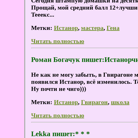
Сегодня штампую домашки на десятки
Прощай, мой средний балл 12+лучши
Тееекс...
Метки:
Истанор
,
мастера
,
Гена
Читать полностью
Роман Богачук пишет:Истанорчи
Не как не могу забыть, в Гвирагоне м
появился Истанор, всё изменилось. Т
Ну почти не чиго)))
Метки:
Истанор
,
Гвирагон
,
школа
Читать полностью
Lekka пишет:* * *