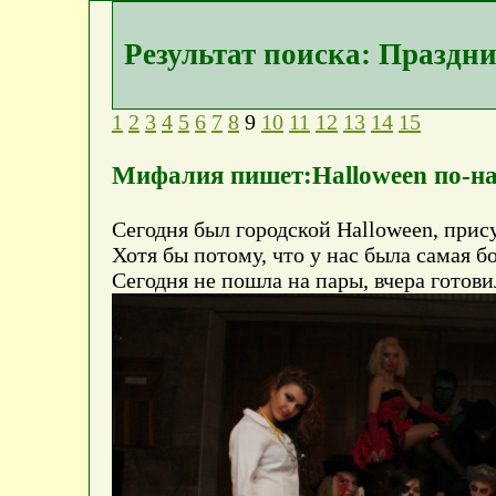
Результат поиска: Праздн
1
2
3
4
5
6
7
8
9
10
11
12
13
14
15
Мифалия пишет:Halloween по-н
Сегодня был городской Halloween, прис
Хотя бы потому, что у нас была самая 
Сегодня не пошла на пары, вчера готови