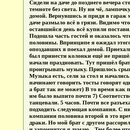
Сидели на даче до позднего вечера с
темноте без света. Ну ни чё, лампоч
домой. Вернувшись и придя в гараж 
даче размыло всё в грязи. Видимо что
оставшийся день всё купили поставил
Подошла часть гостей и оказалось что
половины. Впринципе я ожидал этого.
опоздавших я поехал домой. Приехал
был принести колонки ещё не пришёл
начали праздновать. Тут пришёл бра
проигрывать музыку. Пришлось срыва
Музыка есть, сели за стол и начались
начинают говорить тосты говорят оди
а брат так не может) В то время как
им было выпито почти 7) Соответстве
танцевали. 5 часов. Почти все разъе
подходить следующая компания. С ни
компании половина второй в это вре
драки. Но мой брат с другом рассорил
и запомнится я думаю... Тем более чт