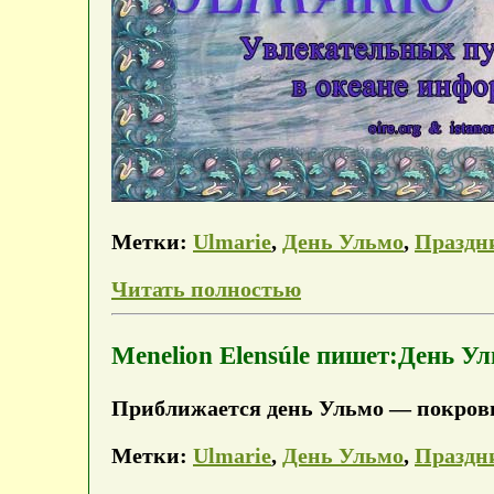
Метки:
Ulmarie
,
День Ульмо
,
Праздн
Читать полностью
Menelion Elensúle пишет:День У
Приближается день Ульмо — покровит
Метки:
Ulmarie
,
День Ульмо
,
Праздн