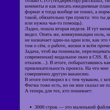
только CTO (техдиректор) рассказал, ти
коммиты и как писать ежедневные планёр
формат я тогда вообще не понял, а нор
такой, обязательно три пункта: что ты д
или нужна чья-то помощь).
Ладно, пошла вторая неделя. И тут меня
видел. Опять же, коммуникации ноль, н
не назначает один-на один или, как это
том о сём, о работе, жизни и всём проч
Задача, чтоб вы понимали, перелицеват
современная) модальное окно в CSS. Я, 
отказов…). В итоге, побарахтавшись как
привлекательность проекта. На что мне 
совершенно другую вакансию.
В итоге поговорил я с тем чуваком, с к
Фигма тоже есть, но он мне сказал не п
А теперь для тех, кто понимает:
3000 строк — это маленький файлик.