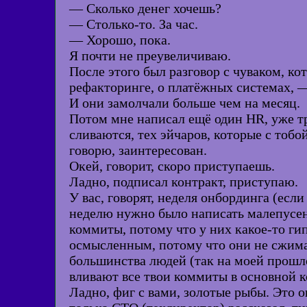
— Сколько денег хочешь?
— Столько-то. За час.
— Хорошо, пока.
Я почти не преувеличиваю.
После этого был разговор с чуваком, ко
рефакторинге, о платёжных системах, —
И они замолчали больше чем на месяц.
Потом мне написал ещё один HR, уже тр
сливаются, тех эйчаров, которые с тобо
говорю, заинтересован.
Окей, говорит, скоро приступаешь.
Ладно, подписал контракт, приступаю.
У вас, говорят, неделя онбординга (если
неделю нужно было написать малепусень
коммиты, потому что у них какое-то г
осмысленным, потому что они не сжимаю
большинства людей (так на моей прошлой
вливают все твои коммиты в основной к
Ладно, фиг с вами, золотые рыбы. Это о