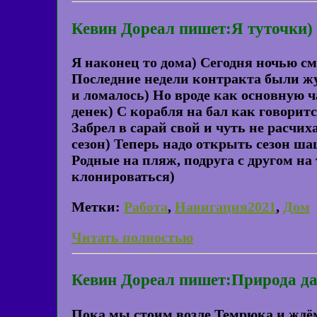
Кевин Дореал пишет:Я туточки)
Я наконец то дома) Сегодня ночью сме
Последние недели контракта были жу
и ломалось) Но вроде как основную 
денек) С корабля на бал как говорит
Забрел в сарай свой и чуть не расчи
сезон) Теперь надо открыть сезон ш
Родные на пляж, подруга с другом на
клонироваться)
Метки:
Работа
,
Навигация2021
,
Дом
Читать полностью
Кевин Дореал пишет:Природа да
Пока мы стоим возле Темрюка и ждём