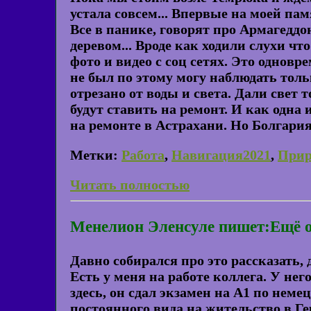
устала совсем... Впервые на моей па
Все в панике, говорят про Армагеддо
деревом... Вроде как ходили слухи чт
фото и видео с соц сетях. Это одновр
не был по этому могу наблюдать толь
отрезано от воды и света. Дали свет т
будут ставить на ремонт. И как одна
на ремонте в Астрахани. Но Болгария
Метки:
Работа
,
Навигация2021
,
Прир
Читать полностью
Менелион Эленсуле пишет:Ещё 
Давно собирался про это рассказать, 
Есть у меня на работе коллега. У нег
здесь, он сдал экзамен на A1 по нем
постоянного вида на жительство в Ге