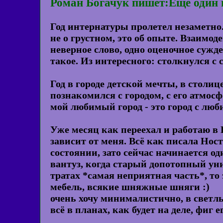
Роман Богачук пишет:Ещё один г
Год интернатуры пролетел незаметно.
не о грустном, это об опыте. Взаимо
неверное слово, одно оценочное сужде
такое. Из интересного: столкнулся с 
Год в городе детской мечты, в столиц
познакомился с городом, с его атмос
мой любимый город - это город с л
Уже месяц как переехал и работаю в 
зависит от меня. Всё как писала Нос
состоянии, зато сейчас начинается о
вантуз, когда старый допотопный унит
тратах *самая неприятная часть*, то 
мебель, всякие шняжные шняги :)
очень хочу минималистично, в светлых
всё в планах, как будет на деле, фиг 