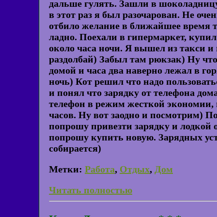
дальше гулять. Зашли в шоколадниц
в этот раз я был разочарован. Не оче
отбило желание в ближайшее время т
ладно. Поехали в гипермаркет, купил
около часа ночи. Я вышел из такси и
раздолбай) Забыл там рюкзак) Ну что
домой и часа два наверно лежал в го
ночь) Кот решил что надо пользоватьс
и понял что зарядку от телефона дом
телефон в режим жесткой экономии, в
часов. Ну вот заодно и посмотрим) По
попрошу привезти зарядку и лодкой о
попрошу купить новую. Зарядных уст
собирается)
Метки:
Работа
,
Отдых
,
Дом
Читать полностью