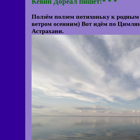
Кевин Дореал пишет:* * *
Ползём ползем потихоньку к родным П
ветром осенним) Вот идём по Цимлян
Астрахани.