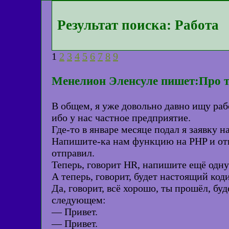
Результат поиска: Работа
1
2
3
4
5
6
7
8
9
Менелион Эленсуле пишет:Про т
В общем, я уже довольно давно ищу раб
ибо у нас частное предприятие.
Где-то в январе месяце подал я заявку 
Напишите-ка нам функцию на PHP и отпр
отправил.
Теперь, говорит HR, напишите ещё одну
А теперь, говорит, будет настоящий код
Да, говорит, всё хорошо, ты прошёл, бу
следующем:
— Привет.
— Привет.