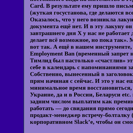
Card. В результате ему пришло письм
(жуткая госустанова, где делаются вс
Оказалось, что у него возникла лакун
документа ещё нет. И в эту лакуну он
завтрашнего дня X у нас не работает 
делает всё возможное, но пока так».
вот так. А ещё в нашем инструменте
Employment Ban (временный запрет н
Тимлид был настолько «счастлив» этом
себе в календарь с напоминаниями за
Собственно, вынесенный в заголовок 
прям начиная с сейчас. И это у нас 
минимальное время восстановиться, н
Украине, да и в России, Беларуси etc.
задним числом выплатим как премию 
работать — до свидания прямо сегодня
продакт-менеджер встречу-болталку (у
корпоративном Slack’е, чтобы он смо