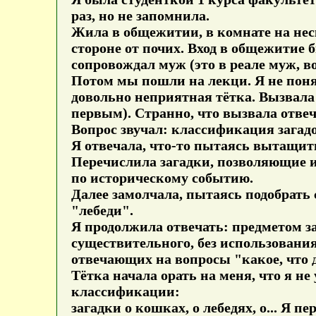
раз, но не запомнила.
Жила в общежитии, в комнате на неск
стороне от почих. Вход в общежитие б
сопровождал муж (это в реале муж, во 
Потом мы пошли на лекци. Я не понял
довольно неприятная тётка. Вызвала 
первым). Странно, что вызвала отвеч
Вопрос звучал: классификация загад
Я отвечала, что-то пытаясь вытащить
Перечислила загадки, позволяющие и
по историческому событию.
Далее замолчала, пытаясь подобрать
"лебеди".
Я продолжила отвечать: предметом за
существительного, без использовани
отвечающих на вопросы "какое, что д
Тётка начала орать на меня, что я н
классификации:
загадки о кошках, о лебедях, о... Я пе