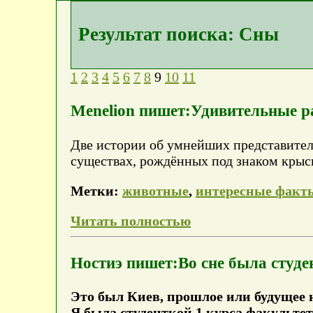
Результат поиска: Сны
1
2
3
4
5
6
7
8
9
10
11
Menelion пишет:Удивительные р
Две истории об умнейших представител
существах, рождённых под знаком крыс
Метки:
животные
,
интересные факт
Читать полностью
Ностиэ пишет:Во сне была студе
Это был Киев, прошлое или будущее 
Я была студенткой 1 курса факультет