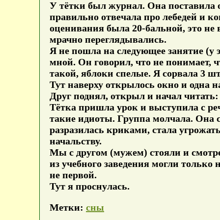
У тётки был журнал. Она поставила о
правильно отвечала про лебедей и ко
оценивания была 20-бальной, это не 
мрачно переглядывались.
Я не пошла на следующее занятие (у э
мной. Он говорил, что не понимает, 
такой, яблоки спелые. Я сорвала 3 ш
Тут наверху открылось окно и одна 
Друг поднял, открыл и начал читать:
Тётка пришла урок и выступила с ре
такие идиоты. Группа молчала. Она с
разразилась криками, стала угрожать
начальству.
Мы с другом (мужем) стояли и смотре
из учебного заведения могли только н
не первой.
Тут я проснулась.
Метки:
сны