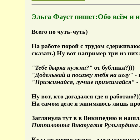
Эльга Фауст пишет:Обо всём и н
Всего по чуть-чуть)
На работе порой с трудом сдерживаю
сказать) Ну вот например три из них
"Тебе дырка нужна?"
от бублика?)))
"Доделывай и посажу тебя на иглу"
- 
"Прижимайся, лучше прижимайся"
-
Ну вот, кто догадался где я работаю?)
На самом деле я занимаюсь лишь п
Заглянула тут в в Википедию и нашл
Пиппилотта Виктуалия Рульгардина
Куда-то время летит... даже страшно