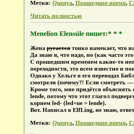
Метки:
Quenya
,
Прошедшее время
,
Г
Читать полностью
Menelion Elensúle пишет:* * *
Жена
ругается
тонко намекает, что 
Да знаю я, что надо, но (как часто эт
С прошедшим временем какие-то непо
переходности, это всем известно и по
Однако у Хельге в его переводах Биб
смотрели (почему?! Если смотреть — y
Кроме того, мне придётся объяснять 
lende, потому что этот глагол подверг
корнем led- (led+ne = lende).
Вот. Написал в ElfLing, не знаю, отве
Метки:
Quenya
,
Прошедшее время
,
Г