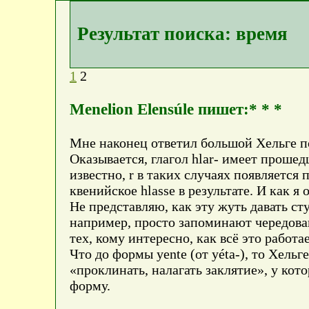
Результат поиска: время
1
2
Menelion Elensúle пишет:* * *
Мне наконец ответил большой Хельге п
Оказывается, глагол hlar- имеет прошед
известно, r в таких случаях появляется
квенийское hlasse в результате. И как я 
Не представляю, как эту жуть давать ст
например, просто запоминают чередован
тех, кому интересно, как всё это работае
Что до формы yente (от yéta-), то Хель
«проклинать, налагать заклятие», у кот
форму.