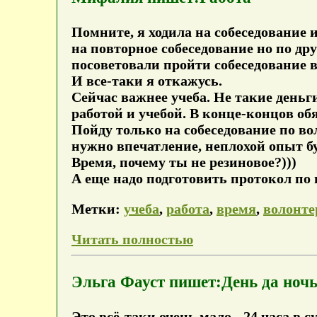
Помните, я ходила на собеседование 
на повторное собеседование но по др
посоветовали пройти собеседование в 
И все-таки я откажусь.
Сейчас важнее учеба. Не такие деньг
работой и учебой. В конце-концов об
Пойду только на собеседование по во
нужно впечатление, неплохой опыт бу
Время, почему ты не резиновое?)))
А еще надо подготовить протокол по 
Метки:
учеба
,
работа
,
время
,
волонте
Читать полностью
Эльга Фауст пишет:День да ночь
Это всё-таки очень мало - 24 часа в 