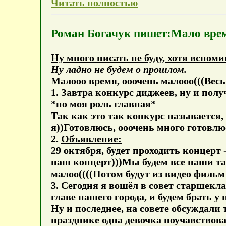
Читать полностью
Роман Богачук пишет:Мало врем
Ну много писать не буду, хотя вспом
Ну ладно не будем о прошлом.
Малооо время, ооочень малооо(((Весь
1. Завтра конкурс диджеев, ну и пол
*но моя роль главная*
Так как это так конкурс называется,
я))Готовлюсь, ооочень много готовлю
2.
Объявление:
29 октября, будет проходить концерт
наш концерт)))Мы будем все наши та
малоо((((Потом будут из видео фильм
3. Сегодня я вошёл в совет старшек
главе нашего города, и будем брать у
Ну и последнее, на совете обсуждали 
празднике одна девочка поучавствова