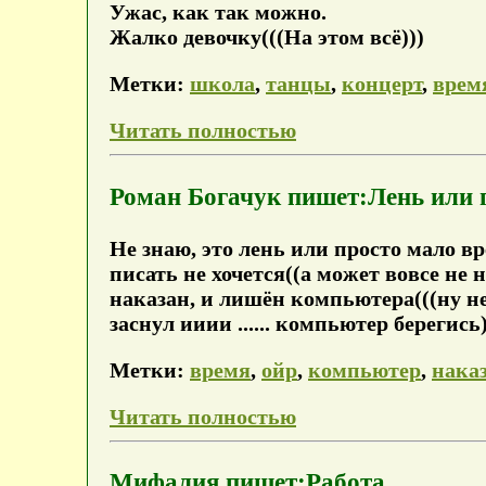
Ужас, как так можно.
Жалко девочку(((На этом всё)))
Метки:
школа
,
танцы
,
концерт
,
врем
Читать полностью
Роман Богачук пишет:Лень или 
Не знаю, это лень или просто мало вр
писать не хочется((а может вовсе не н
наказан, и лишён компьютера(((ну не 
заснул ииии ...... компьютер берегись)
Метки:
время
,
ойр
,
компьютер
,
нака
Читать полностью
Мифалия пишет:Работа