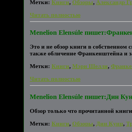
Метки:
Книги
,
Обзоры
,
Александр Г
Читать полностью
Menelion Elensúle пишет:Франк
Это и не обзор книги в собственном 
также обличение Франкенштейна и з
Метки:
Книги
,
Мэри Шелли
,
Франке
Читать полностью
Menelion Elensúle пишет:Дин Ку
Обзор только что прочитанной книги
Метки:
Книги
,
Обзоры
,
Дин Кунц
,
Т