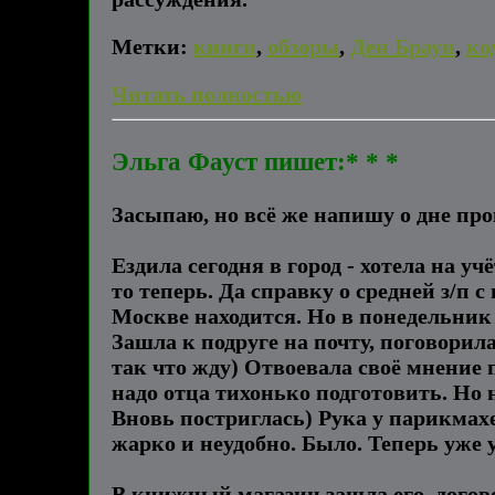
Метки:
книги
,
обзоры
,
Ден Браун
,
ко
Читать полностью
Эльга Фауст пишет:* * *
Засыпаю, но всё же напишу о дне пр
Ездила сегодня в город - хотела на у
то теперь. Да справку о средней з/п
Москве находится. Но в понедельник в
Зашла к подруге на почту, поговорила
так что жду) Отвоевала своё мнение п
надо отца тихонько подготовить. Но н
Вновь постриглась) Рука у парикмахе
жарко и неудобно. Было. Теперь уже 
В книжный магазин зашла его, догово