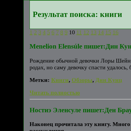
Результат поиска: книги
1
2
3
4
5
6
7
8
9
10
11
12
13
14
15
16
Menelion Elensúle пишет:Дин Ку
Рождение обычной девочки Лоры Шейн с
родах, но саму девочку спасти удалось, 
Метки:
Книги
,
Обзоры
,
Дин Кунц
Читать полностью
Ностиэ Эленсуле пишет:Ден Брау
Наконец прочитала эту книгу. Много 
рассуждения.