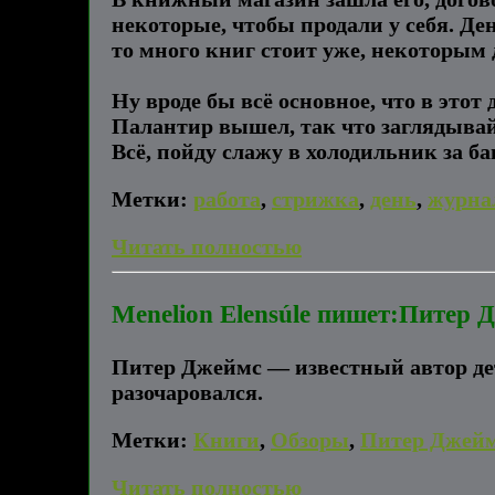
некоторые, чтобы продали у себя. Ден
то много книг стоит уже, некоторым 
Ну вроде бы всё основное, что в это
Палантир вышел, так что заглядывай
Всё, пойду слажу в холодильник за ба
Метки:
работа
,
стрижка
,
день
,
журна
Читать полностью
Menelion Elensúle пишет:Питер 
Питер Джеймс — известный автор дете
разочаровался.
Метки:
Книги
,
Обзоры
,
Питер Джей
Читать полностью