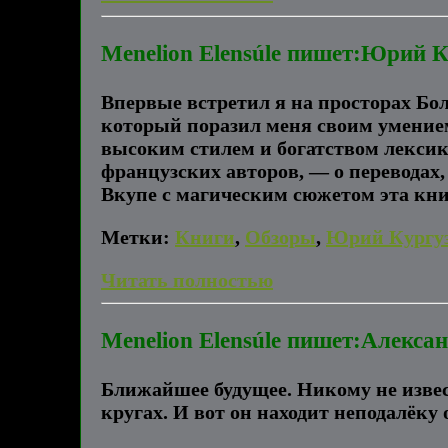
Menelion Elensúle пишет:Юрий 
Впервые встретил я на просторах Бо
который поразил меня своим умение
высоким стилем и богатством лексик
французских авторов, — о переводах,
Вкупе с магическим сюжетом эта книг
Метки:
Книги
,
Обзоры
,
Юрий Кургу
Читать полностью
Menelion Elensúle пишет:Алекса
Ближайшее будущее. Никому не изве
кругах. И вот он находит неподалёку