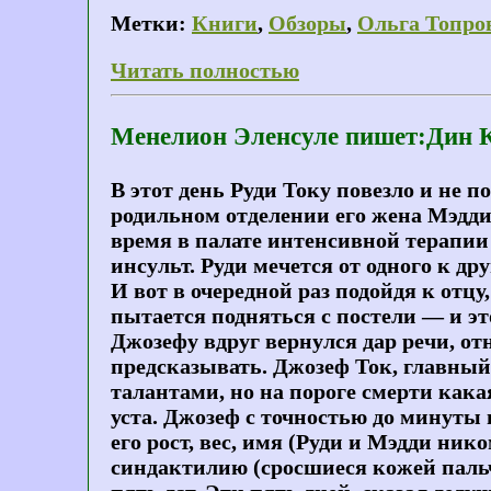
Метки:
Книги
,
Обзоры
,
Ольга Топро
Читать полностью
Менелион Эленсуле пишет:Дин Ку
В этот день Руди Току повезло и не 
родильном отделении его жена Мэдди 
время в палате интенсивной терапии
инсульт. Руди мечется от одного к дру
И вот в очередной раз подойдя к отц
пытается подняться с постели — и эт
Джозефу вдруг вернулся дар речи, от
предсказывать. Джозеф Ток, главный
талантами, но на пороге смерти кака
уста. Джозеф с точностью до минуты 
его рост, вес, имя (Руди и Мэдди нико
синдактилию (сросшиеся кожей пальч