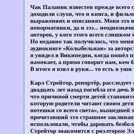
Чак Паланик известен прежде всего 
доходили слухи, что и книга, и фильм
выражениях и описаниях. Меня это в
ненормативки, да и эээ... неоднознач
авторов, у кого этого всего слишком 
Но недавно так получилось, что меня
аудиокниге «Колыбельная» за авторс
я увидел в Википедии, когда пошёл пр
намекает, а прямо говорит нам, кем б
В итоге я взял в руки... то есть в уш
Карл Стрейтор, репортёр, расследует
двадцать лет назад погибла его доч
что причиной смерти детей становитс
которую родители читают своим дет
потешки со всего света», вышедшей т
прочитавший это страшное заклинание
использовали, чтобы даровать безбол
Стрейтор знакомится с риэлтором Эл