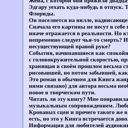
Жена, с которой они прожили двадцать
Эдгару уехать куда-нибудь в отпуск.
Флориды.
Он поселяется на вилле, надвисающе
Сначала его картины не несут в себе 
иначе отражается в реальности. Но к
непременно следует чья-то смерть? И 
несуществующей правой руке?
События, начинавшиеся как спокойны
с головокружительной скоростью, при
хранящая в своём прошлом весьма с
рисовавшей, но потом забывшей, как
Это роман в обычном для Кинга жанре
ними связано) для автора весьма не
новое в творческом пути.
Читать ли эту книгу? Мне понравила
музыкальным сопровождением. Любит
Кровавых сцен и прочего такого же в
есть, но это у Кинга встречается дово
Информация для любителей аудиокниг