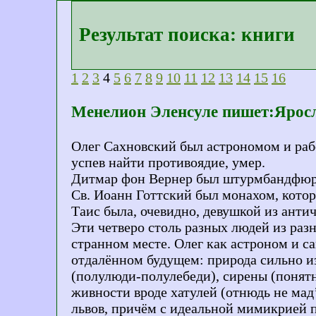
Результат поиска: книги
1
2
3
4
5
6
7
8
9
10
11
12
13
14
15
16
Менелион Эленсуле пишет:Яросл
Олег Сахновский был астрономом и работ
успев найти противоядие, умер.
Дитмар фон Вернер был штурмбандфюрер
Св. Иоанн Готтский был монахом, котор
Таис была, очевидно, девушкой из анти
Эти четверо столь разных людей из разн
странном месте. Олег как астроном и с
отдалённом будущем: природа сильно из
(полулюди-полулебеди), сирены (понятн
живности вроде хатулей (отнюдь не мад’
львов, причём с идеальной мимикрией 