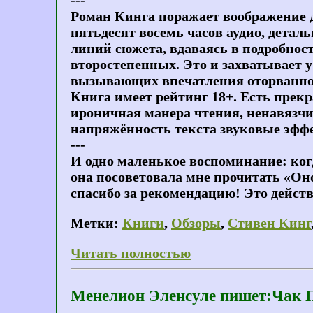
---
Роман Кинга поражает воображение д
пятьдесят восемь часов аудио, дета
линий сюжета, вдаваясь в подробнос
второстепенных. Это и захватывает у
вызывающих впечатления оторванност
Книга имеет рейтинг 18+. Есть прекр
ироничная манера чтения, ненавязч
напряжённость текста звуковые эфф
---
И одно маленькое воспоминание: ког
она посоветовала мне прочитать «Оно
спасибо за рекомендацию! Это дейст
Метки:
Книги
,
Обзоры
,
Стивен Кинг
Читать полностью
Менелион Эленсуле пишет:Чак 