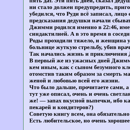
пять дат. Эти пять дней, сказал дед
ни стало должен предупредить, приго
убедился, что Руди всё записал, лицо
предсказания дедушки начали сбыват
Джимми родился именно в 22:46, имен
синдактилией. А в это время в сосед
Роды проходили тяжело, и женщина ум
больнице жуткую стрельбу, убив врач
Так начались жизнь и приключения 
В первый же из ужасных дней Джимми
кем иным, как с сыном безумного кло
отомстив таким образом за смерть ма
женой и любовью всей его жизни.
Что было дальше, прочитаете сами, а 
тут уже описал, очень и очень светл
же! — запах вкусной выпечки, ибо 
пекарей и кондитеров?)
Советую книгу всем, она обязательн
Есть любительское, но очень хорошее