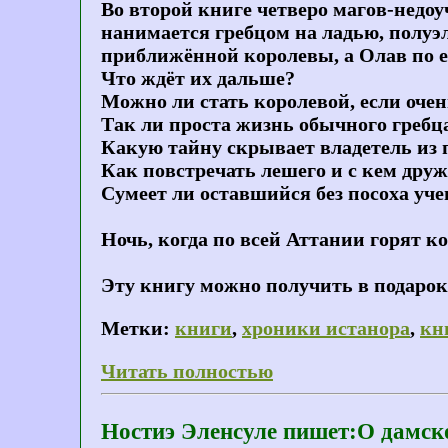
Во второй книге четверо магов-недоу
нанимается гребцом на ладью, полуэ
приближённой королевы, а Олав по её
Что ждёт их дальше?
Можно ли стать королевой, если очен
Так ли проста жизнь обычного гребц
Какую тайну скрывает владетель из 
Как повстречать лешего и с кем дру
Сумеет ли оставшийся без посоха уч
Ночь, когда по всей Аттании горят к
Эту книгу можно получить в подарок,
Метки:
книги
,
хроники истанора
,
кн
Читать полностью
Ностиэ Эленсуле пишет:О дамск