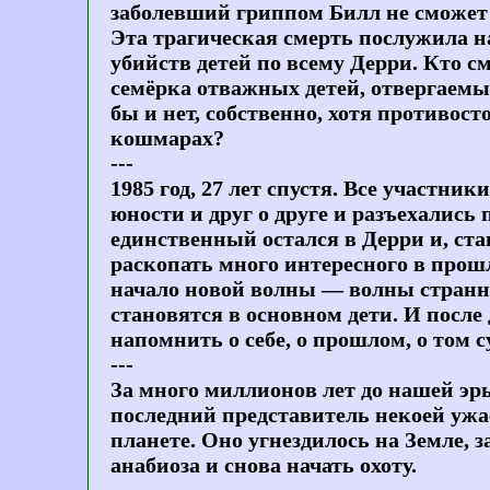
заболевший гриппом Билл не сможет 
Эта трагическая смерть послужила н
убийств детей по всему Дерри. Кто 
семёрка отважных детей, отвергаемы
бы и нет, собственно, хотя противос
кошмарах?
---
1985 год, 27 лет спустя. Все участни
юности и друг о друге и разъехались
единственный остался в Дерри и, ста
раскопать много интересного в про
начало новой волны — волны странн
становятся в основном дети. И посл
напомнить о себе, о прошлом, о том 
---
За много миллионов лет до нашей эр
последний представитель некоей уж
планете. Оно угнездилось на Земле, з
анабиоза и снова начать охоту.