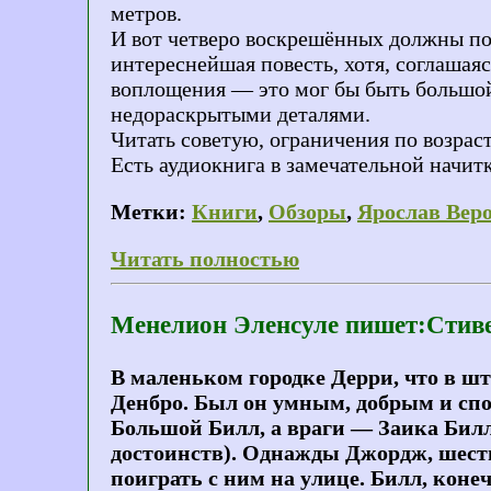
метров.
И вот четверо воскрешённых должны пон
интереснейшая повесть, хотя, соглашаяс
воплощения — это мог бы быть большой
недораскрытыми деталями.
Читать советую, ограничения по возраст
Есть аудиокнига в замечательной начи
Метки:
Книги
,
Обзоры
,
Ярослав Вер
Читать полностью
Менелион Эленсуле пишет:Стивен
В маленьком городке Дерри, что в ш
Денбро. Был он умным, добрым и спо
Большой Билл, а враги — Заика Билл 
достоинств). Однажды Джордж, шести
поиграть с ним на улице. Билл, коне