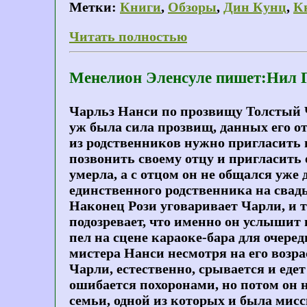
Метки:
Книги
,
Обзоры
,
Дин Кунц
,
К
Читать полностью
Менелион Эленсуле пишет:Нил Г
Чарльз Нанси по прозвищу Толстый Ча
уж была сила прозвищ, данных его от
из родственников нужно пригласить н
позвонить своему отцу и пригласить е
умерла, а с отцом он не общался уже 
единственного родственника на свадьб
Наконец Рози уговаривает Чарли, и т
подозревает, что именно он услышит 
пел на сцене караоке-бара для очере
мистера Нанси несмотря на его возрас
Чарли, естественно, срывается и еде
ошибается похоронами, но потом он 
семьи, одной из которых и была мисс