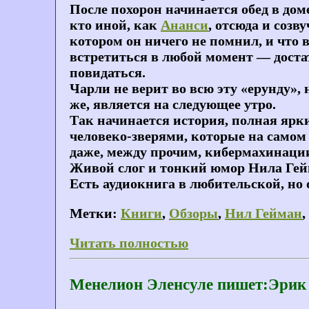
После похорон начинается обед в доме
кто иной, как
Ананси
, отсюда и созв
котором он ничего не помнил, и что 
встретиться в любой момент — доста
повидаться.
Чарли не верит во всю эту «ерунду», 
же, является на следующее утро.
Так начинается история, полная ярк
человеко-зверями, которые на самом
даже, между прочим, кибермахинаци
Живой слог и тонкий юмор Нила Гей
Есть аудиокнига в любительской, но
Метки:
Книги
,
Обзоры
,
Нил Гейман
,
Читать полностью
Менелион Эленсуле пишет:Эрик 