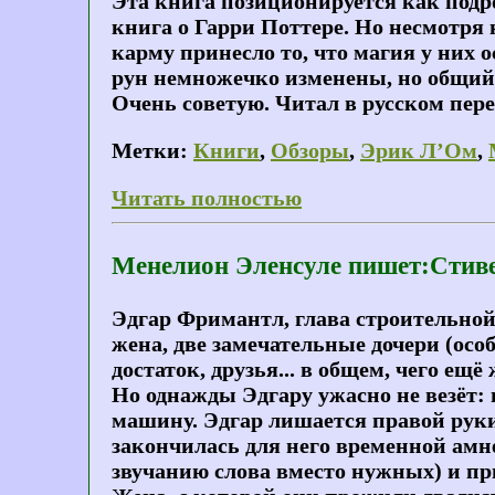
Эта книга позиционируется как подро
книга о Гарри Поттере. Но несмотря 
карму принесло то, что магия у них 
рун немножечко изменены, но общий
Очень советую. Читал в русском перев
Метки:
Книги
,
Обзоры
,
Эрик Л’Ом
,
Читать полностью
Менелион Эленсуле пишет:Стиве
Эдгар Фримантл, глава строительной
жена, две замечательные дочери (осо
достаток, друзья... в общем, чего ещё
Но однажды Эдгару ужасно не везёт: 
машину. Эдгар лишается правой руки
закончилась для него временной амне
звучанию слова вместо нужных) и пр