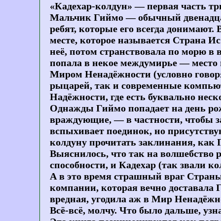
«Кадехар-колдун» — первая часть тр
Мальчик Гиймо — обычный двенадцати
ребят, которые его всегда донимают. 
месте, которое называется Страна Ис
неё, потом странствовала по морю в 
попала в некое междумирье — мест
Миром Ненадёжности (условно говоря
рыцарей, так и современные компью
Надёжности, где есть буквально нес
Однажды Гиймо попадает на день рож
враждующие, — в частности, чтобы 
вспыхивает поединок, но присутству
колдуну прочитать заклинания, как Г
Выяснилось, что так на волшебство 
способности, и Кадехар (так звали ко
А в это время страшный враг Страны
компании, которая вечно доставала Ги
вредная, угодила аж в Мир Ненадёжн
Всё-всё, молчу. Что было дальше, узн