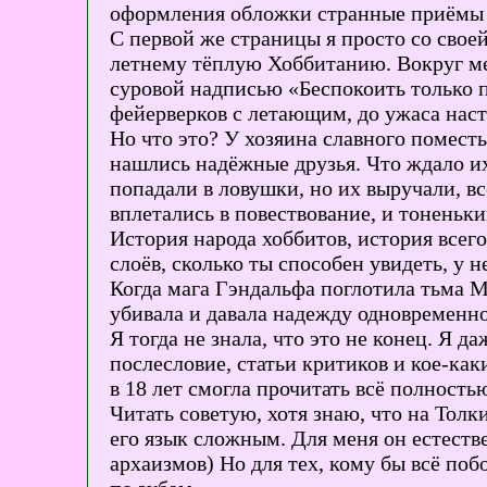
оформления обложки странные приёмы и
С первой же страницы я просто со своей
летнему тёплую Хоббитанию. Вокруг ме
суровой надписью «Беспокоить только п
фейерверков с летающим, до ужаса наст
Но что это? У хозяина славного помест
нашлись надёжные друзья. Что ждало их
попадали в ловушки, но их выручали, в
вплетались в повествование, и тоненьки
История народа хоббитов, история всег
слоёв, сколько ты способен увидеть, у н
Когда мага Гэндальфа поглотила тьма Мо
убивала и давала надежду одновременно
Я тогда не знала, что это не конец. Я д
послесловие, статьи критиков и кое-как
в 18 лет смогла прочитать всё полность
Читать советую, хотя знаю, что на Толк
его язык сложным. Для меня он естеств
архаизмов) Но для тех, кому бы всё по