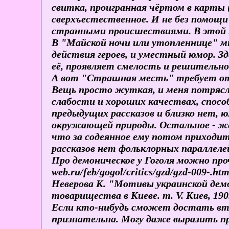
свитка, проигранная чёртом в карты 
сверхъестественное. И не без помощи
странными происшествиями. В этой 
В "Майской ночи или утопленнице" м
действия героев, и уместный юмор. З
её, проявляет смелость и решительно
А вот "Страшная месть" требует отде
Вещь просто жуткая, и меня потрясла
слабости и хороших качествах, спосо
предыдущих рассказов и близко нет, 
окружающей природы. Остальное - жес
что за содеянное ему потом приходи
рассказов нет фольклорных параллеле
Про демоническое у Гоголя можно проч
web.ru/feb/gogol/critics/gzd/gzd-009-.
Неверова К. "Мотивы украинской демо
товарищества в Киеве. т. V. Киев, 1909
Если кто-нибудь сможет достать втор
признательна. Могу даже выразить п