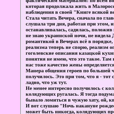
фактическим материалом: по всем во
которая продолжала жить в Малоросс
наблюдения в своей "Книге всякой 
Стала читать Вечера, сначала по глав
слушала три дня, работая при этом, 
останавливалась, садилась, положив 
не знаю украинской ночи, не видела
романтикой в Вечерах всё в порядке,
реализма теперь не спорю, реализм оп
гоголевские описания казацкой кухни
понятия не имею, что это такое. Там 
нас тоже качество жены определяется
Манера общения героев по большей ч
получилось. Это при том, что я - тот
ладно, что уж тут.
Не менее интересно получилось с кол
колядующих ругалась. Я тогда подума
бывало ломиться в чужую хату, ой, к
И вот слушаю "Ночь накануне рождест
может быть никогда, колядующих про