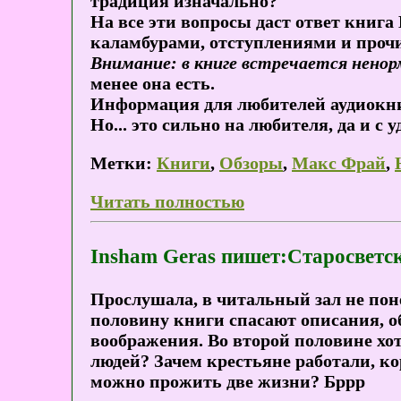
традиция изначально?
На все эти вопросы даст ответ книга
каламбурами, отступлениями и проч
Внимание: в книге встречается нено
менее она есть.
Информация для любителей аудиокниг
Но... это сильно на любителя, да и с
Метки:
Книги
,
Обзоры
,
Макс Фрай
,
Читать полностью
Insham Geras пишет:Старосветс
Прослушала, в читальный зал не поне
половину книги спасают описания, об
воображения. Во второй половине хот
людей? Зачем крестьяне работали, к
можно прожить две жизни? Бррр