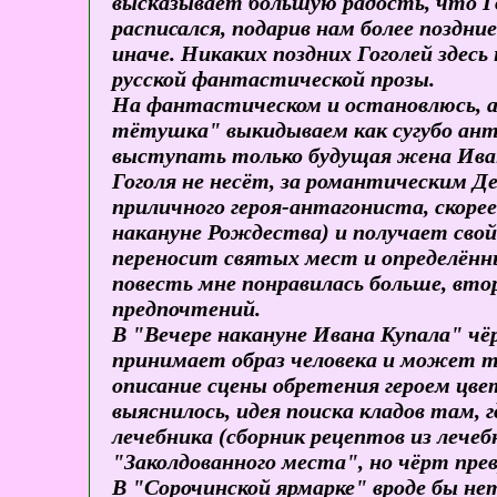
высказывает большую радость, что Го
расписался, подарив нам более поздн
иначе. Никаких поздних Гоголей здесь 
русской фантастической прозы.
На фантастическом и остановлюсь, а,
тётушка" выкидываем как сугубо ант
выступать только будущая жена Ивана
Гоголя не несёт, за романтическим Д
приличного героя-антагониста, скоре
накануне Рождества) и получает свой
переносит святых мест и определённы
повесть мне понравилась больше, вто
предпочтений.
В "Вечере накануне Ивана Купала" чёр
принимает образ человека и может те
описание сцены обретения героем цве
выяснилось, идея поиска кладов там, 
лечебника (сборник рецептов из лечеб
"Заколдованного места", но чёрт прев
В "Сорочинской ярмарке" вроде бы не