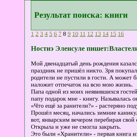
Результат поиска: книги
1
2
3
4
5
6
7
8
9
10
11
12
13
14
15
16
Ностиэ Эленсуле пишет:Властели
Мой двенадцатый день рождения казалс
праздник не пришёл никто. Зря покупали 
родители не пустили в гости. А может б
наложит отпечаток на всю мою жизнь.
Папа одной из моих неявившихся гостей 
папу подарок мне - книгу. Называлась о
«Что ещё за ранители?» - растеряно под
Прошёл месяц, начались зимние каникул
вот, январским вечером перебирая свой 
Открыла и уже не смогла закрыть.
Это были «Хранители» - первая книга и