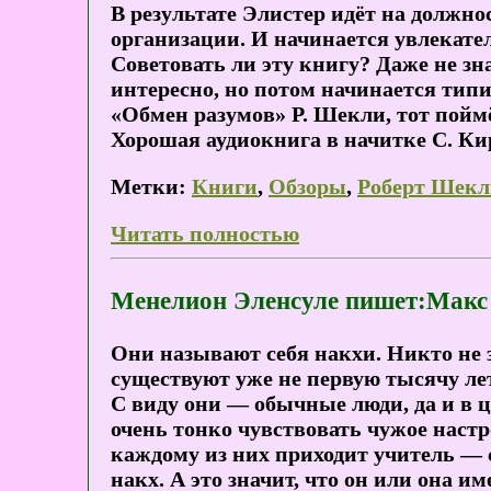
В результате Элистер идёт на должно
организации. И начинается увлекател
Советовать ли эту книгу? Даже не зна
интересно, но потом начинается ти
«Обмен разумов» Р. Шекли, тот поймё
Хорошая аудиокнига в начитке С. Ки
Метки:
Книги
,
Обзоры
,
Роберт Шекл
Читать полностью
Менелион Эленсуле пишет:Макс
Они называют себя накхи. Никто не з
существуют уже не первую тысячу лет
С виду они — обычные люди, да и в ц
очень тонко чувствовать чужое наст
каждому из них приходит учитель — 
накх. А это значит, что он или она 