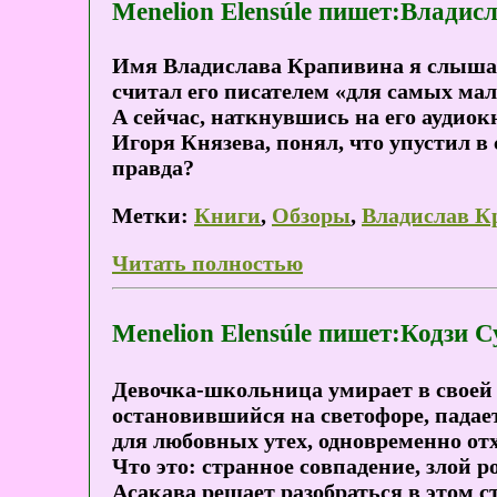
Menelion Elensúle пишет:Владис
Имя Владислава Крапивина я слышал 
считал его писателем «для самых мал
А сейчас, наткнувшись на его аудиок
Игоря Князева, понял, что упустил в
правда?
Метки:
Книги
,
Обзоры
,
Владислав К
Читать полностью
Menelion Elensúle пишет:Кодзи 
Девочка-школьница умирает в своей к
остановившийся на светофоре, падае
для любовных утех, одновременно отх
Что это: странное совпадение, злой
Асакава решает разобраться в этом с