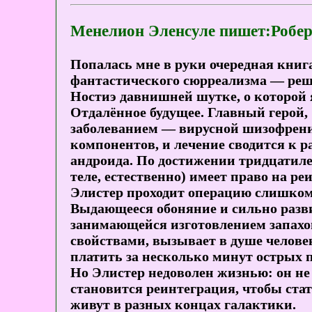
Менелион Эленсуле пишет:Робе
Попалась мне в руки очередная книг
фантастического сюрреализма — решай
Ностиэ давнишней шутке, о которой 
Отдалённое будущее. Главный герой,
заболеванием — вирусной шизофрени
компонентов, и лечение сводится к р
андроида. По достижении тридцатиле
теле, естественно) имеет право на ре
Элистер проходит операцию слишком п
Выдающееся обоняние и сильно разв
занимающейся изготовлением запахо
свойствами, вызывает в душе челове
платить за несколько минут острых 
Но Элистер недоволен жизнью: он не
становится реинтеграция, чтобы ста
живут в разных концах галактики.