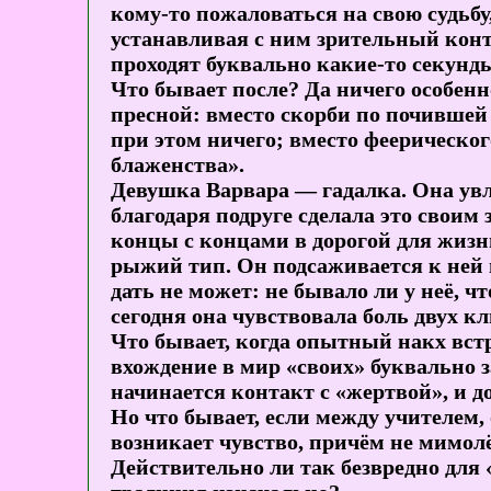
кому-то пожаловаться на свою судьбу
устанавливая с ним зрительный конта
проходят буквально какие-то секунды
Что бывает после? Да ничего особен
пресной: вместо скорби по почившей 
при этом ничего; вместо феерическог
блаженства».
Девушка Варвара — гадалка. Она увле
благодаря подруге сделала это своим
концы с концами в дорогой для жизн
рыжий тип. Он подсаживается к ней и 
дать не может: не бывало ли у неё, ч
сегодня она чувствовала боль двух к
Что бывает, когда опытный накх встр
вхождение в мир «своих» буквально з
начинается контакт с «жертвой», и до
Но что бывает, если между учителем
возникает чувство, причём не мимол
Действительно ли так безвредно для