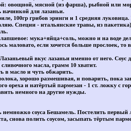
: овощной, мясной (из фарша), рыбной или мор
ь начинкой для лазаньи.
ле, 100гр грибов эринги и 1 средняя луковица.
вляю. Специи - итальянские травы, из пакетика)
ль.
апшевое: мука+яйца+соль, можно и на воде дела
ось маловато, если хочется больше прослоек, то 
е. Лазаньевый вкус лазаньи именно от него. Соус 
сливочного масла, грамм 10 хватит.
ть в масло и чуть обжарить.
молока, хорошо размешивая, и поварить, пока заг
го ореха и натёртый пармезан - 1 ст. ложку с го
тавить немного на другие нужды.
ь немножко соуса Бешамель. Постелить первый 
а, снова полить соусом, засыпать тёртым парме