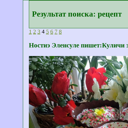
Результат поиска: рецепт
1
2
3
4
5
6
7
8
Ностиэ Эленсуле пишет:Куличи з