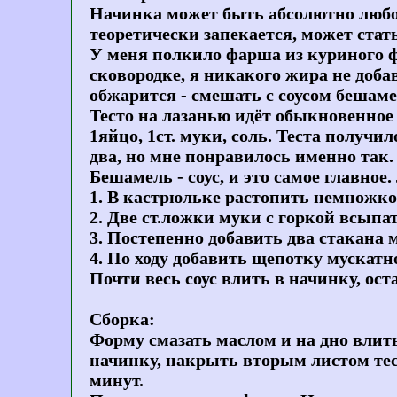
Начинка
может быть абсолютно любой
теоретически запекается, может стат
У меня полкило фарша из куриного фи
сковородке, я никакого жира не доба
обжарится - смешать с соусом бешаме
Тесто
на лазанью идёт обыкновенное л
1яйцо, 1ст. муки, соль. Теста получил
два, но мне понравилось именно так.
Бешамель
- соус, и это самое главно
1. В кастрюльке растопить немножко 
2. Две ст.ложки муки с горкой всыпа
3. Постепенно добавить два стакана 
4. По ходу добавить щепотку мускатно
Почти весь соус влить в начинку, ос
Сборка:
Форму смазать маслом и на дно влит
начинку, накрыть вторым листом тест
минут.