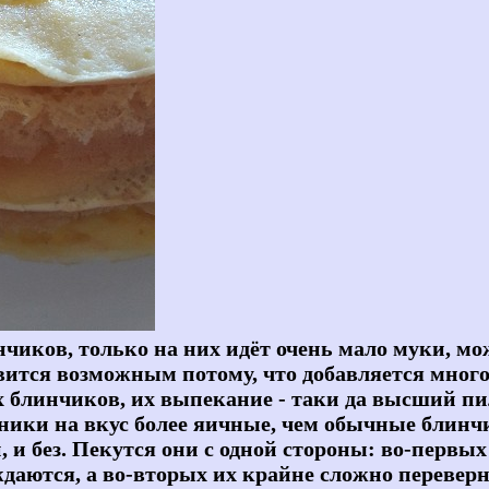
чиков, только на них идёт очень мало муки, мо
овится возможным потому, что добавляется много
линчиков, их выпекание - таки да высший пил
ники на вкус более яичные, чем обычные блинчи
, и без. Пекутся они с одной стороны: во-первы
ждаются, а во-вторых их крайне сложно перевер