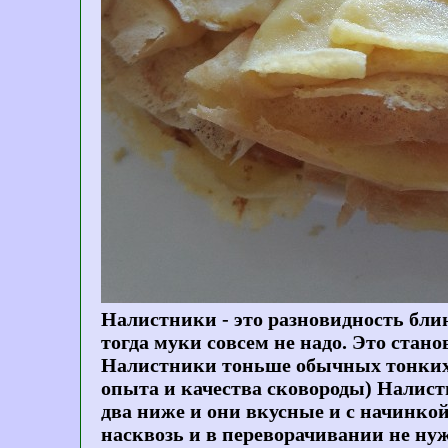
Налистники - это разновидность блин
тогда муки совсем не надо. Это стан
Налистники тоньше обычных тонких б
опыта и качества сковороды) Налист
два ниже и они вкусные и с начинкой
насквозь и в переворачивании не ну