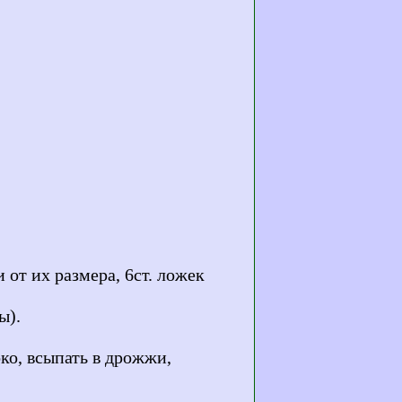
 от их размера, 6ст. ложек
ы).
ко, всыпать в дрожжи,