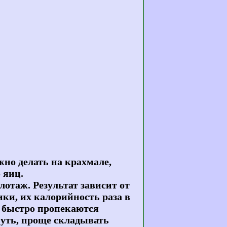
жно делать на крахмале,
 яиц.
отаж. Результат зависит от
ки, их калорийность раза в
х быстро пропекаются
нуть, проще складывать