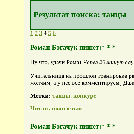
Результат поиска: танцы
1
2
3
4
5
6
Роман Богачук пишет:* * *
Ну что, удачи Рома)
Через 20 минут еду 
Учительница на прошлой тренировке рва
молчим, а у неё всё комментируем) Даж
Метки:
танцы
,
конкурс
Читать полностью
Роман Богачук пишет:* * *