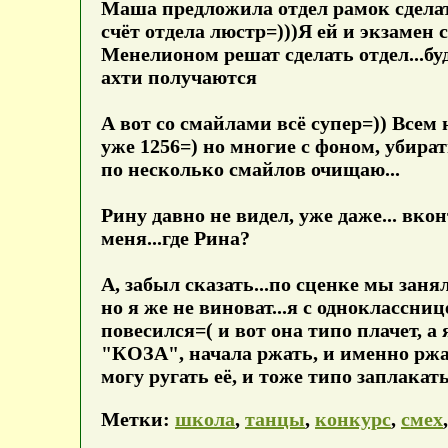
Маша предложила отдел рамок сделать
счёт отдела люстр=)))Я ей и экзамен 
Менелионом решат сделать отдел...буд
ахти получаются
А вот со смайлами всё супер=)) Всем
уже 1256=) но многие с фоном, убират
по несколько смайлов очищаю...
Рину давно не видел, уже даже... вко
меня...где Рина?
А, забыл сказать...по сценке мы занял
но я же не виноват...я с одноклассниц
повесился=( и вот она типо плачет, а 
"КОЗА", начала ржать, и именно ржать
могу ругать её, и тоже типо заплакат
Метки:
школа
,
танцы
,
конкурс
,
смех