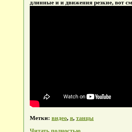
длинные и и движения резкие, вот с
Метки:
видео
,
я
,
танцы
Читать полностью