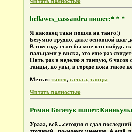
Читать полностью
hellawes_cassandra пишет:* * *
Я наконец таки пошла на танго!)
Безумно трудно, даже основной шаг дае
В том году, если бы мне кто нибудь с
пальцами у виска, это еще раз свидет
Пять раз в неделю я танцую, 6 часов с
танцы, но увы, в городе пока такое н
Метки:
танго
,
сальса
,
танцы
Читать полностью
Роман Богачук пишет:Каникул
Урааа, всё....сегодня я сдал послед
трудный...по-моему мнению. А ещё, пр