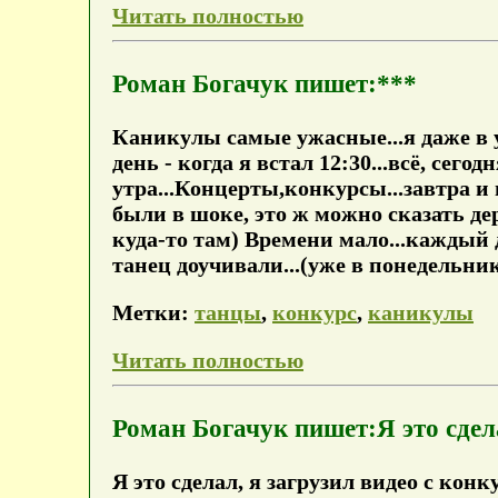
Читать полностью
Роман Богачук пишет:***
Каникулы самые ужасные...я даже в у
день - когда я встал 12:30...всё, сегод
утра...Концерты,конкурсы...завтра и
были в шоке, это ж можно сказать дер
куда-то там) Времени мало...каждый д
танец доучивали...(уже в понедельни
Метки:
танцы
,
конкурс
,
каникулы
Читать полностью
Роман Богачук пишет:Я это сдел
Я это сделал, я загрузил видео с кон