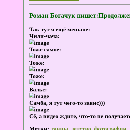
Роман Богачук пишет:Продолжен
Так тут я ещё меньше:
Чили-чача:
Тоже самое:
Тоже:
Тоже:
Вальс:
Самба, я тут чего-то завис)))
Сё, а видео ждите, что-то не получает
Метки:
танцы
,
детство
,
фотографии