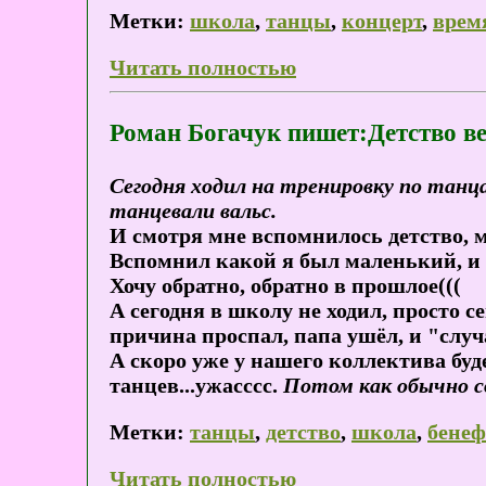
Метки:
школа
,
танцы
,
концерт
,
врем
Читать полностью
Роман Богачук пишет:Детство вер
Сегодня ходил на тренировку по тан
танцевали вальс.
И смотря мне вспомнилось детство, м
Вспомнил какой я был маленький, и к
Хочу обратно, обратно в прошлое(((
А сегодня в школу не ходил, просто се
причина проспал, папа ушёл, и "случ
А скоро уже у нашего коллектива буде
танцев...
ужасссс
.
Потом как обычно с
Метки:
танцы
,
детство
,
школа
,
бенеф
Читать полностью