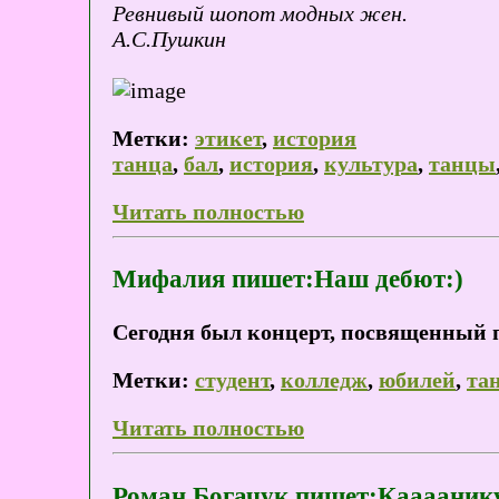
Ревнивый шопот модных жен.
А.С.Пушкин
Метки:
этикет
,
история
танца
,
бал
,
история
,
культура
,
танцы
Читать полностью
Мифалия пишет:Наш дебют:)
Сегодня был концерт, посвященный 
Метки:
студент
,
колледж
,
юбилей
,
та
Читать полностью
Роман Богачук пишет:Кааааник