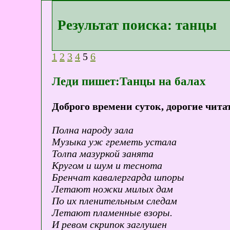
Результат поиска: танцы
1
2
3
4
5
6
Леди пишет:Танцы на балах
Доброго времени суток, дорогие чита
Полна народу зала
Музыка уж греметь устала
Толпа мазуркой занята
Кругом и шум и теснота
Бренчат кавалергарда шпоры
Летают ножки милых дам
По их пленительным следам
Летают пламенные взоры.
И ревом скрипок заглушен