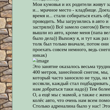
Мои кумовья и их родители живут за
и... мрачное место - кладбище. Доех
время и... стали собираться ехать о
проводить. Мы загрузились в авто и 
застряли)) Всё замело снегом)) Вет
вышли из авто, кроме меня (папа вел
было дела)) Выхожу я, и тут как ра
толк был только вначале, потом он
проехать совсем немного, ведь снего
никак)
Это занятие оказалось весьма трудн
400 метров, занесённой снегом, мы,
который часто заносило не туда, на 
иссякли, каждый стал подбадривать 
нам добраться таки надо)) Тем более
О, а ещё мы с мамой, а также с жен
колёс авто, что очень нам всем помо
Столько адреналина было у нас! Это