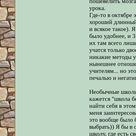
пошевелить мозга
урока.
Где-то в октябре 
хороший длинный 
и всякое такое). 
было удобнее, и 3
их там всего лишь
учатся только дво
никакие методы у
нынешнее отноше
учителям... но эт
печалью и негатив
Необычные школы.
кажется "школа б
найти себя в этом
меня заинтересов
это вообще было б
выбрать)) Я бы в 
школу, где есть с