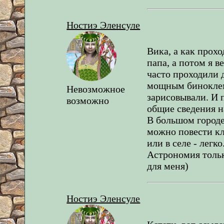
Ностиэ Эленсуле
Вика, а как прох
папа, а потом я в
часто проходили 
мощным биноклем
Невозможное
зарисовывали. И п
возможно
общие сведения н
В большом городе
можно повести кл
или в селе - легко
Астрономия тольк
для меня)
Ностиэ Эленсуле