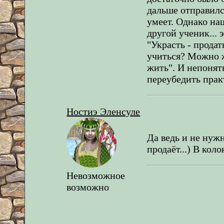
дальше отправился
умеет. Однако на
другой ученик... 
"Украсть - продат
учиться? Можно ж
жить". И непонятн
переубедить прак
Ностиэ Эленсуле
Да ведь и не нужн
продаёт...) В кол
Невозможное
возможно