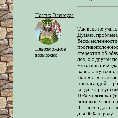
Ностиэ Эленсуле
Так ведь не учить
Думаю, проблема 
бессмысленности 
противоположнос
Невозможное
стереотип об обя
возможно
лох, а с другой п
мутотень никогда 
равно... ну точно 
Вопрос решается 
пропагандой. Про
когда старшую шк
10% молодёжи (те
остальным оно пр
9 классов для об
для 90% народу.