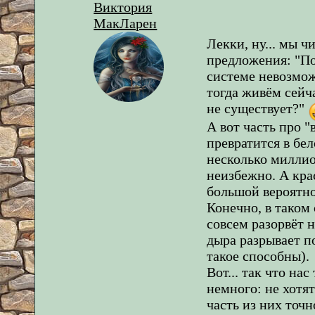
Виктория
МакЛарен
Лекки, ну... мы ч
предложения: "П
системе невозмож
тогда живём сейч
не существует?"
А вот часть про "в
превратится в бел
несколько миллион
неизбежно. А кра
большой вероятно
Конечно, в таком 
совсем разорвёт н
дыра разрывает п
такое способны).
Вот... так что на
немного: не хотя
часть из них точн