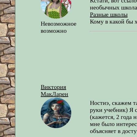
Кстати, вот ссыл
необычных школ
Разные школы
Кому в какой бы 
Невозможное
возможно
Виктория
МакЛарен
Ностиэ, скажем та
руки учебник) Я с
(кажется, 2 года 
мне было интере
объясняет в дост