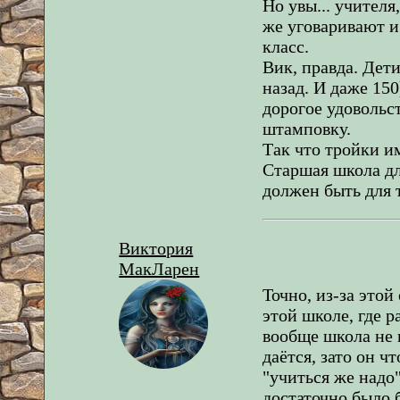
Но увы... учител
же уговаривают и
класс.
Вик, правда. Дети
назад. И даже 150
дорогое удовольст
штамповку.
Так что тройки и
Старшая школа для
должен быть для т
Виктория
МакЛарен
Точно, из-за это
этой школе, где 
вообще школа не 
даётся, зато он ч
"учиться же надо
достаточно было б