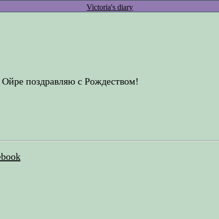
Victoria's diary
 Ойре поздравляю с Рождеством!
ebook