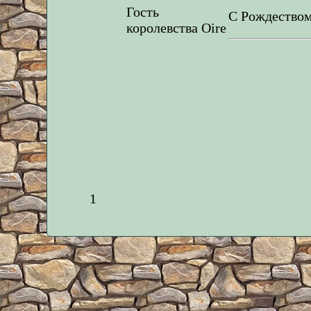
Гость
С Рождество
королевства Oire
1