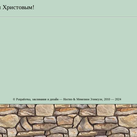
м Христовым!
© Разработка, заклинания и дизайн — Ностиэ & Менелион Эленсуле, 2010 — 2024