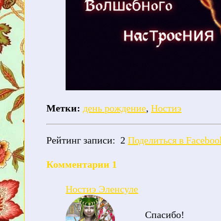
Метки:
день рождение
,
Ностиэ
Рейтинг записи:
2
Поделиться в Faceboo
Комментарии
1
Ностиэ Эленсуле
Спасибо!