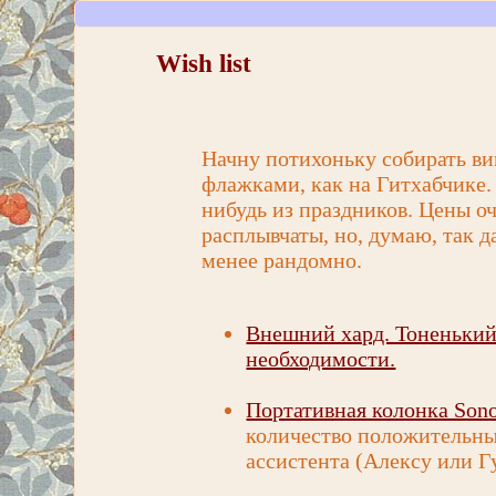
Wish list
Начну потихоньку собирать виш
флажками, как на Гитхабчике. 
нибудь из праздников. Цены о
расплывчаты, но, думаю, так 
менее рандомно.
Внешний хард. Тоненький,
необходимости.
Портативная колонка Son
количество положительных
ассистента (Алексу или Г