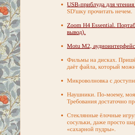
USB-приблуда для чтения
SD'шку прочитать нечем.
Zoom H4 Essential. Порта
вывод).
Motu M2, аудиоинтерфейс
Фильмы на дисках. Пришёл
даёт файла, который можн
Микроволновка с доступны
Наушники. По-моему, моя 
Требования достаточно пр
Стеклянные ёлочные игру
сосульки, даже просто ша
«сахарной пудры».