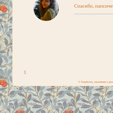
Спасибо, папсиче
1
© Разработка, заклинания и ди