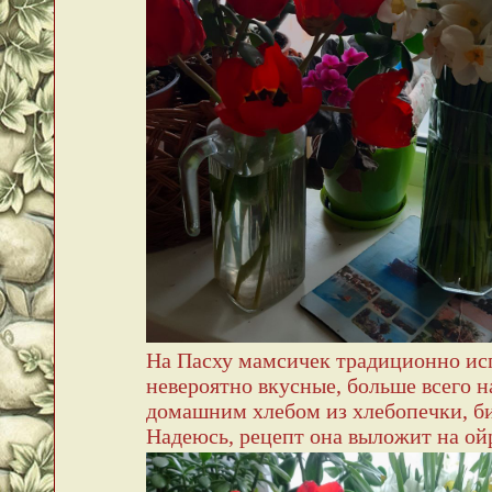
На Пасху мамсичек традиционно исп
невероятно вкусные, больше всего
домашним хлебом из хлебопечки, би
Надеюсь, рецепт она выложит на о