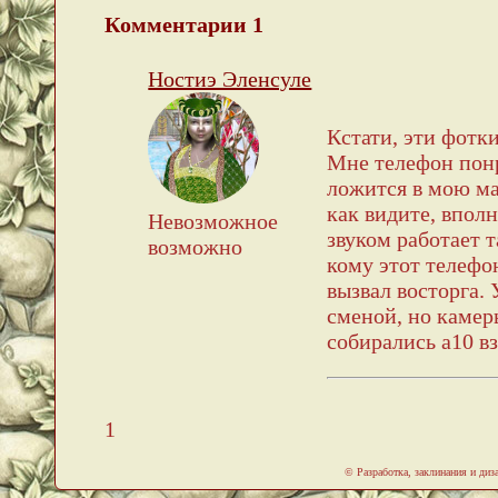
Комментарии
1
Ностиэ Эленсуле
Кстати, эти фотк
Мне телефон понр
ложится в мою ма
как видите, вполн
Невозможное
звуком работает т
возможно
кому этот телефо
вызвал восторга. 
сменой, но камер
собирались а10 вз
1
© Разработка, заклинания и ди