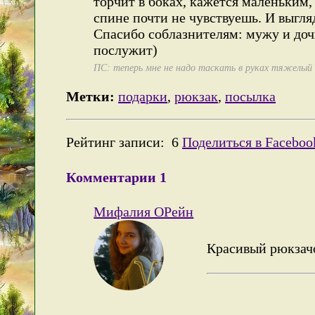
торчит в боках, кажется маленьким
спине почти не чувствуешь. И выгл
Спасибо соблазнителям: мужу и доч
послужит)
ПС: теперь мне не надо таскать в руках тяжелый
Метки:
подарки
,
рюкзак
,
посылка
Рейтинг записи:
6
Поделиться в Faceboo
Комментарии
1
Мифалия ОРейн
Красивый рюкза