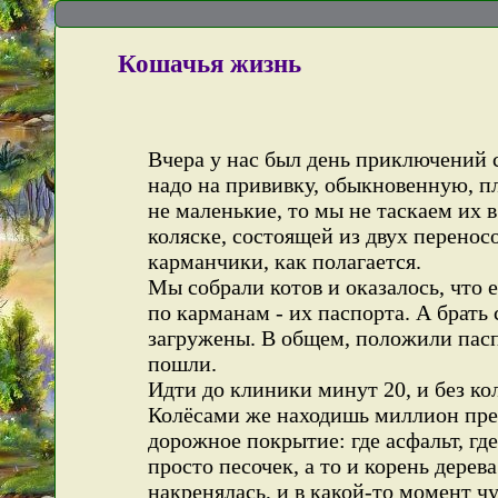
Кошачья жизнь
Вчера у нас был день приключений с
надо на прививку, обыкновенную, пл
не маленькие, то мы не таскаем их 
коляске, состоящей из двух перенос
карманчики, как полагается.
Мы собрали котов и оказалось, что
по карманам - их паспорта. А брать
загружены. В общем, положили пасп
пошли.
Идти до клиники минут 20, и без ко
Колёсами же находишь миллион пре
дорожное покрытие: где асфальт, где 
просто песочек, а то и корень дерев
накренялась, и в какой-то момент ч