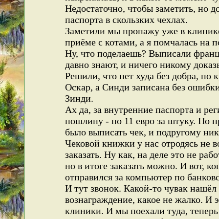
Недостаточно, чтобы заметить, но д
паспорта в скользких чехлах.
Заметили мы пропажу уже в клинике
приёме с котами, а я помчалась на 
Ну, что поделаешь? Выписали франц
давно знают, и ничего никому доказ
Решили, что нет худа без добра, по
Оскар, а Синди записана без ошибки
Зинди.
Ах да, за внутренние паспорта и ре
пошлину - по 11 евро за штуку. Но пр
было выписать чек, и подругому ника
Чековой книжки у нас отродясь не в
заказать. Ну как, на деле это не раб
но в итоге заказать можно. И вот, 
отправился за компьютер по банков
И тут звонок. Какой-то чувак нашёл
вознаграждение, какое не жалко. И 
клиники. И мы поехали туда, теперь