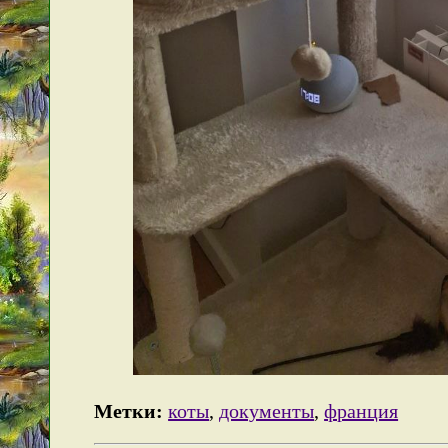
Метки:
коты
,
документы
,
франция