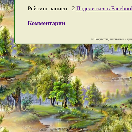
Рейтинг записи:
2
Поделиться в Faceboo
Комментарии
© Разработка, заклинания и ди