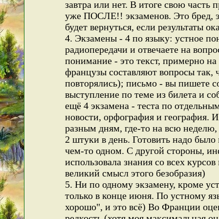
завтра или нет. В итоге свою часть
уже ПОСЛЕ!! экзаменов. Это бред, 
будет вернуться, если результаты ок
4. Экзамены - 4 по языку: устное по
радиопередачи и отвечаете на вопр
понимание - это текст, примерно на
французы составляют вопросы так, 
повторялись); письмо - вы пишете с
выступление по теме из билета и со
ещё 4 экзамена - теста по отдельны
новости, орфография и география. 
разным дням, где-то на всю неделю,
2 штуки в день. Готовить надо было
чем-то одном. С другой стороны, и
использовала знания со всех курсов 
великий смысл этого безобразия)
5. Ни по одному экзамену, кроме уст
только в конце июня. По устному яз
хорошо", и это всё) Во Франции оце
редкость (хотя моя максимальная о