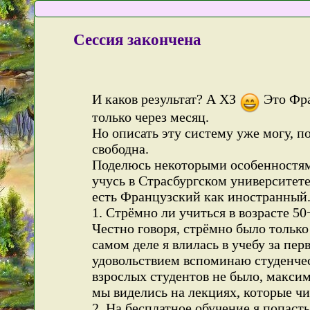
Сессия закончена
И каков результат? А ХЗ
Это Фра
только через месяц.
Но описать эту систему уже могу, по
свободна.
Поделюсь некоторыми особенностям
учусь в Страсбургском университете
есть Французский как иностранный
1. Стрёмно ли учиться в возрасте 50
Честно говоря, стрёмно было только
самом деле я влилась в учебу за пер
удовольствием вспоминаю студенчес
взрослых студентов не было, максим
мы виделись на лекциях, которые чи
2. На бесплатное обучение я попасть