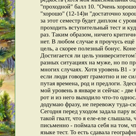
"проходной" балл 10. "Очень хорошо"
"хорошо" (12-14)и "достаточно хорош
за этот семестр будет диплом с уровн
проходить вступительный тест и куда
раз. Таким образом, ничего критично
нет. В любом случае я проучусь ещ
цель, а скорее полезный бонус. Коне
Достигается ли цель университетом?
разных ситуациях на муже, но по пр
многих случаях. Хотя уровень В1 - э
если люди говорят грамотно и не сил
путая времена, род и предлоги. Зде
мой уровень в январе и сейчас - две
рот и из него выходило что-то одно
додумаю фразу, не перевожу туда-сю
Сегодня перед уходом задала пару в
такой гвалт, что я еле-еле слышала, 
письменно - поймала себя на том, ч
языке тест. То есть сдавала географ