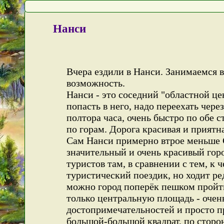
Нанси
Вчера ездили в Нанси. Занимаемся 
возможность.
Нанси - это соседний "областной ц
попасть в него, надо переехать чере
полтора часа, очень быстро по обе с
по горам. Дорога красивая и приятн
Сам Нанси примерно втрое меньше С
значительный и очень красивый гор
туристов там, в сравнении с тем, к 
туристический поездик, но ходит ред
можно город поперёк пешком пройти
только центральную площадь - очен
достопримечательностей и просто п
большой-большой квадрат, по сторо