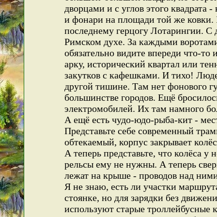
дворцами и с углов этого квадрата 
и фонари на площади той же ковки.
последнему герцогу Лотарингии. С 
Римском духе. За каждыми воротами
обязательно видите впереди что-то
арку, исторический квартал или те
закутков с кафешками. И тихо! Людей
другой тишине. Там нет фонового гу
большинстве городов. Ещё бросилось
электромобилей. Их там намного бол
А ещё есть чудо-юдо-рыба-кит - ме
Представьте себе современный трам
обтекаемый, корпус закрывает колёс
А теперь представьте, что колёса у 
рельсы ему не нужны. А теперь свер
лежат на крыше - проводов над ними
Я не знаю, есть ли участки маршру
стоянке, но для зарядки без движен
используют старые троллейбусные к