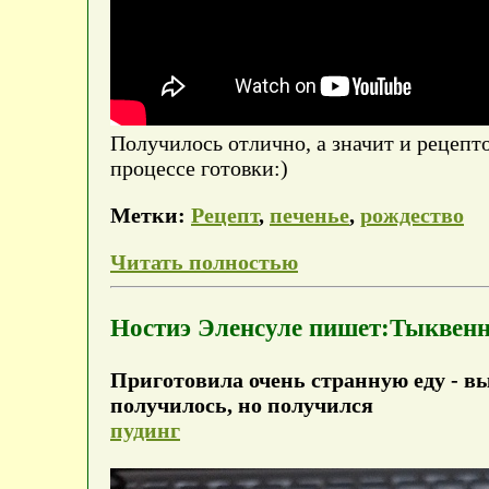
Получилось отлично, а значит и рецепт
процессе готовки:)
Метки:
Рецепт
,
печенье
,
рождество
Читать полностью
Ностиэ Эленсуле пишет:Тыквен
Приготовила очень странную еду - в
получилось, но получился
пудинг