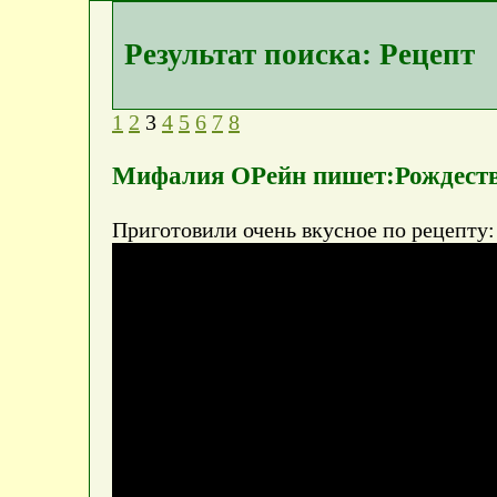
Результат поиска: Рецепт
1
2
3
4
5
6
7
8
Мифалия ОРейн пишет:Рождеств
Приготовили очень вкусное по рецепту: