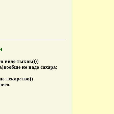
м
ри виде тыквы)))
а)вообще не надо сахара;
ще лекарство))
него.