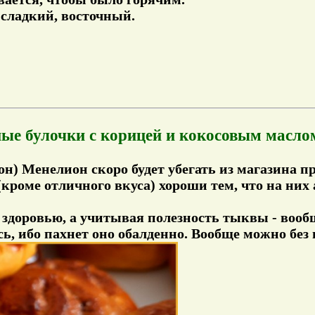
-сладкий, восточный.
ые булочки с корицей и кокосовым масло
он)
Менелион скоро будет убегать из магазина п
роме отличного вкуса) хороши тем, что на них 
т здоровью, а учитывая полезность тыквы - вооб
ь, ибо пахнет оно обалденно. Вообще можно без 