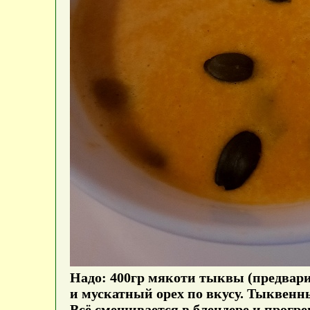
Надо: 400гр мякоти тыквы (предвари
и мускатный орех по вкусу. Тыквенн
Всё смешивается в блендере и прогре