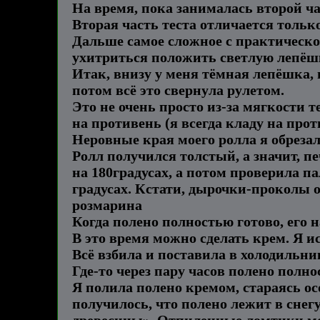
На время, пока занималась второй ча
Вторая часть теста отличается только
Дальше самое сложное с практическо
ухитриться положить светлую лепёшк
Итак, внизу у меня тёмная лепёшка, 
потом всё это свернула рулетом.
Это не очень просто из-за мягкости
на противень
(я всегда кладу на про
Неровные края моего ролла я обрезала
Ролл получился толстый, а значит, п
на 180градусах, а потом проверила па
градусах.
Кстати, дырочки-проколы о
розмарина
Когда полено полностью готово, его н
В это время можно сделать крем. Я и
Всё взбила и поставила в холодильни
Где-то через пару часов полено полн
Я полила полено кремом, стараясь ос
получилось, что полено лежит в снег