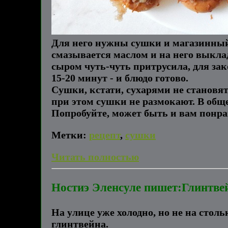
Для него нужны сушки и магазинный 
смазывается маслом и на него выкла
сыром чуть-чуть притрусила, для зак
15-20 минут - и блюдо готово.
Сушки, кстати, сухарями не становятся
при этом сушки не размокают. В общ
Попробуйте, может быть и вам понра
Метки:
рецепт
,
сушки
Читать полностью
Ностиэ Эленсуле пишет:Глинтвей
На улице уже холодно, но не на стол
глинтвейна.