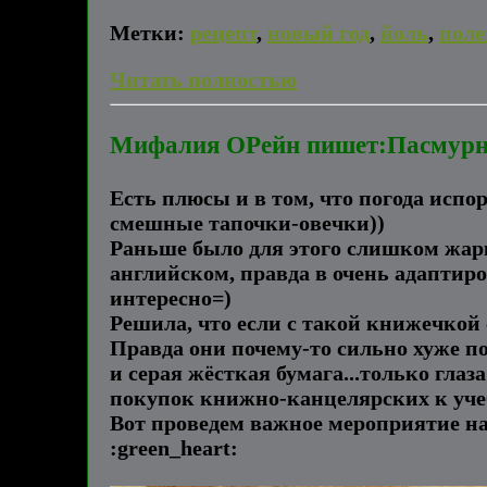
Метки:
рецепт
,
новый год
,
йоль
,
поле
Читать полностью
Мифалия ОРейн пишет:Пасмурная 
Есть плюсы и в том, что погода испо
смешные тапочки-овечки))
Раньше было для этого слишком жар
английском, правда в очень адаптиро
интересно=)
Решила, что если с такой книжечкой
Правда они почему-то сильно хуже по
и серая жёсткая бумага...только гла
покупок книжно-канцелярских к учеб
Вот проведем важное мероприятие на 
:green_heart: