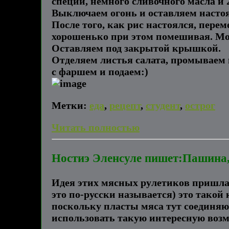
специи, немного сливочного масла и 2
Выключаем огонь и оставляем насто
После того, как рис настоялся, пере
хорошенько при этом помешивая. Мож
Оставляем под закрытой крышкой.
Отделяем листья салата, промываем 
с фаршем и подаем:)
Метки:
еда
,
рецепт
,
студент
,
острог
Читать полностью
Ностиэ Эленсуле пишет:Пашина
Идея этих мясных рулетиков пришла 
это по-русски называется) это такой
поскольку пласты мяса тут соединяю
использовать такую интересную воз