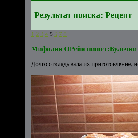
Результат поиска: Рецепт
1
2
3
4
5
6
7
8
Мифалия ОРейн пишет:Булочки 
Долго откладывала их приготовление, н