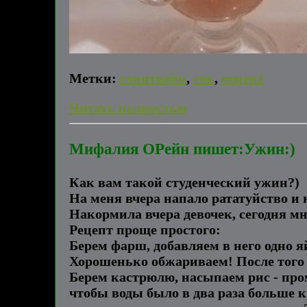
Метки:
глинтвейн
,
сок
,
рецепт
Читать полностью
Мифалия ОРейн пишет:Ужин:)
Как вам такой студенческий ужин?)
На меня вчера напало рататуйство и 
Накормила вчера девочек, сегодня мн
Рецепт проще простого:
Берем фарш, добавляем в него одно яй
Хорошенько обжариваем! После того
Берем кастрюлю, насыпаем рис - про
чтобы воды было в два раза больше к