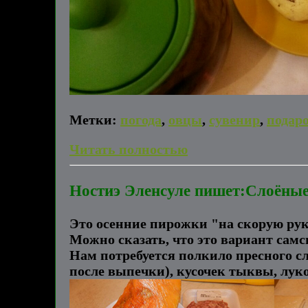
Метки:
погода
,
овцы
,
сувенир
,
подар
Читать полностью
Ностиэ Эленсуле пишет:Слоёные
Это осенние пирожки "на скорую рук
Можно сказать, что это вариант самс
Нам потребуется полкило пресного с
после выпечки), кусочек тыквы, лук