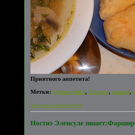
Приятного аппетита!
Метки:
кухня Ойре
,
Yávarie
,
тыква
,
Читать полностью
Ностиэ Эленсуле пишет:Фаршир