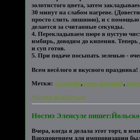
золотистого цвета, затем закладыва
30 минут на слабом нагреве. (Довест
просто слить лишнюю), и с помощью 
делается за считанные секунды.
4. Перекладываем пюре в пустую чист
имбирь, доводим до кипения. Теперь 
и суп готов.
5. При подаче посыпать зеленью - оч
Всем весёлого и вкусного праздника! 
Метки:
хеллоуин
,
ночь фонарей
,
реце
Читать полностью
Ностиэ Эленсуле пишет:Йольское
Вчера, когда я делала этот торт, я и
Вдохновением для импровизации были