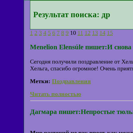
Результат поиска: др
1
2
3
4
5
6
7
8
9
10
11
12
13
14
15
Menelion Elensúle пишет:И снова
Сегодня получили поздравление от Хель
Хельга, спасибо огромное! Очень приятн
Метки:
Поздравления
Читать полностью
Дагмара пишет:Непростые тюл
Мир растений не так прост, как може