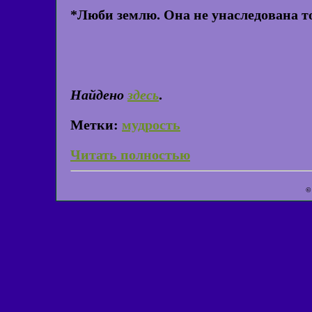
*Люби землю. Она не унаследована то
Найдено
здесь
.
Метки:
мудрость
Читать полностью
©