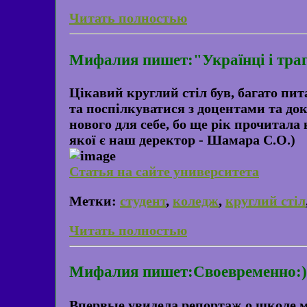
Читать полностью
Мифалия пишет:"Українці і траге
Цікавий круглий стіл був, багато пит
та поспілкуватися з доцентами та док
нового для себе, бо ще рік прочитала
якої є наш деректор - Шамара С.О.)
Статья на сайте университета
Метки:
студент
,
коледж
,
круглий стіл
Читать полностью
Мифалия пишет:Своевременно:)
Впервые увидела репортаж о школе м