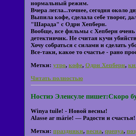
нормальный режим.
Вчера легла...точнее, сегодня около д
Выпила кофе, сделала себе творог, д
"Шарада" с Одри Хепберн.
Вообще, все фильмы с Хепберн очен
детективчик. Не считая кучи убийств,
Хочу собраться с силами и сделать уб
Все-таки, какое то счастье - рано про
Метки:
утро
,
кофе
,
Одри Хепберн
,
ки
Читать полностью
Ностиэ Эленсуле пишет:Скоро бу
Winya tuile! - Новой весны!
Alasse ar márie! — Радости и счастья!
Метки:
праздники
,
весна
,
quenya
,
по