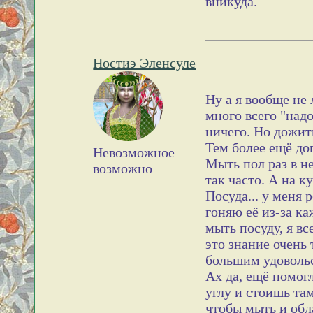
вникуда.
Ностиэ Эленсуле
Ну а я вообще не
много всего "надо
ничего. Но дожить
Тем более ещё до
Невозможное
Мыть пол раз в н
возможно
так часто. А на к
Посуда... у меня 
гоняю её из-за к
мыть посуду, я вс
это знание очень
большим удоволь
Ах да, ещё помог
углу и стоишь там
чтобы мыть и обл