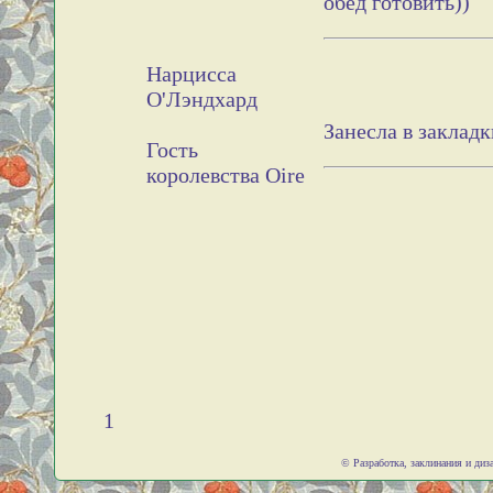
обед готовить))
Нарцисса
О'Лэндхард
Занесла в закладк
Гость
королевства Oire
1
© Разработка, заклинания и ди