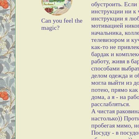
обустроить. Если
инструкции ни к 
инструкции я люб
Can you feel the
мотивацией никогд
magic?
начальника, колл
телевизором и ку
как-то не привле
бардак и комплекс
работу, живя в ба
способами выбрат
делом одежда и об
могла выйти из до
потею, прямо как 
дома, а я - на раб
расслабляться.
А чистая раковина
настолько)) Прот
пробегая мимо, н
Посуду - в посуд