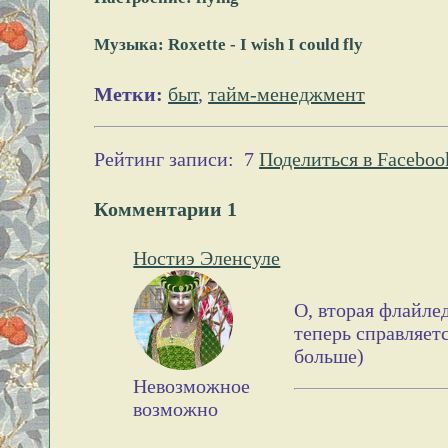
Музыка: Roxette - I wish I could fly
Метки:
быт
,
тайм-менеджмент
Рейтинг записи:
7
Поделиться в Faceboo
Комментарии
1
Ностиэ Эленсуле
О, вторая флайлед
теперь справляетс
больше)
Невозможное
возможно