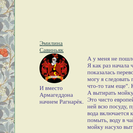
Эмилина
Савиньяк
А у меня не пошл
Я как раз начала 
показалась перев
могу я следовать
что-то там еще".
И вместо
А вытирать мойку
Армагеддона
Это чисто европе
начнем Рагнарёк.
ней всю посуду, п
вода включается 
помыть, воду в ч
мойку насухо выт