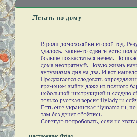
Летать по дому
В роли домохозяйки второй год. Рез
удалось. Какие-то сдвиги есть: пол м
больше похвастаться нечем. По шкаф
дома неопрятный. Новую жизнь нач
энтузиазма дня на два. И вот нашелся
Предлагается следовать опредедле
временем выйти даже из полного ба
небольшой инструкцией и следую ей
только русская версия flylady.ru се
Есть еще украинская flymama.ru, но
там без денег обойтись.
Советую попробовать, если не хвата
Настроение: flying