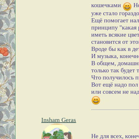
кошечками
Но
уже стало гораздо
Ещё помогает нал
принципу "какая 
иметь всякие цве
становится от это
Вроде бы как в де
И музыка, конечн
В общем, домашни
только так будет 
Что получилось пр
Вот ещё надо пол 
или совсем не над
Insham Geras
Не для всех, коне