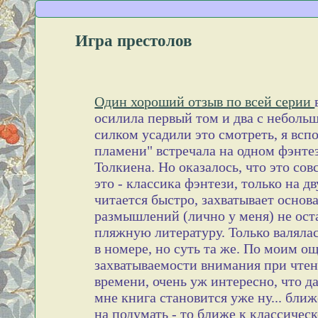
Игра престолов
Один хороший отзыв по всей серии
осилила первый том и два с небольш
силком усадили это смотреть, я всп
пламени" встречала на одном фэнте
Толкиена. Но оказалось, что это совс
это - классика фэнтези, только на д
читается быстро, захватывает основа
размышлений (лично у меня) не оста
пляжную литературу. Только валялас
в номере, но суть та же. По моим о
захватываемости внимания при чтен
времени, очень уж интересно, что да
мне книга становится уже ну... ближ
на подумать - то ближе к классическ