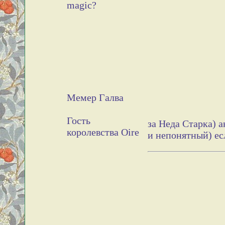
magic?
Мемер Галва
Гость
за Неда Старка) а
королевства Oire
и непонятный) ес