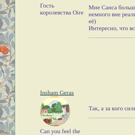
Гость
Мне Санса больше
королевства Oire
немного вне реал
её)
Интересно, что вс
Insham Geras
Так, а за кого си
Can you feel the