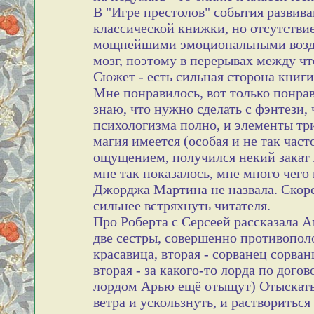
В "Игре престолов" события развив
классической книжки, но отсутстви
мощнейшими эмоциональными возде
мозг, поэтому в перерывах между чт
Сюжет - есть сильная сторона книги,
Мне понравилось, вот только понра
знаю, что нужно сделать с фэнтези,
психологизма полно, и элементы три
магия имеется (особая и не так част
ощущением, получился некий закат 
мне так показалось, мне много чег
Джорджа Мартина не назвала. Скоре
сильнее встряхнуть читателя.
Про Роберта с Серсеей рассказала А
две сестры, совершенно противопол
красавица, вторая - сорванец сорва
вторая - за какого-то лорда по дого
лордом Арью ещё отыщут) Отыскать 
ветра и ускользнуть, и раствориться