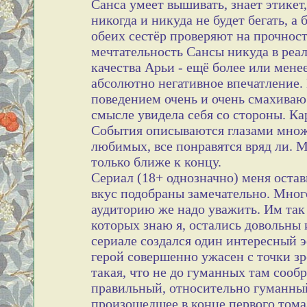
Санса умеет вышивать, знает этикет
никогда и никуда не будет бегать, а
обеих сестёр проверяют на прочност
мечтательность Сансы никуда в реал
качества Арьи - ещё более или мене
абсолютно негативное впечатление. 
поведением очень и очень смахиваю 
смысле увидела себя со стороны. Ка
События описываются глазами множе
любимых, все понравятся вряд ли. 
только ближе к концу.
Сериал (18+ однозначно) меня остав
вкус подобраны замечательно. Мног
аудиторию же надо уважить. Им так
которых знаю я, остались довольны
сериале создался один интересный э
герой совершенно ужасен с точки з
такая, что не до гуманных там сооб
правильный, относительно гуманный
произошедшее в конце первого тома