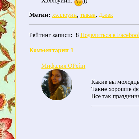
Хэллоуиин.
))
Метки:
хэллоуин
,
тыква
,
Джек
Рейтинг записи:
8
Поделиться в Faceboo
Комментарии
1
Мифалия ОРейн
Какие вы молодц
Такие хорошие ф
Все так праздничн