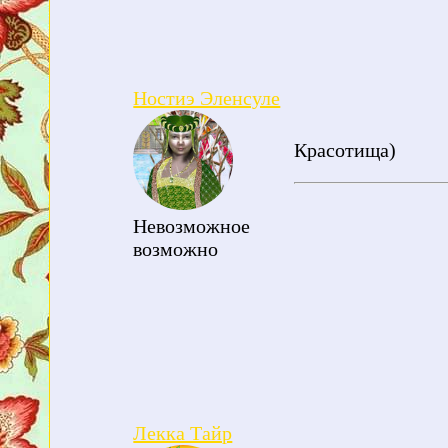
Ностиэ Эленсуле
Красотища)
Невозможное
возможно
Лекка Тайр