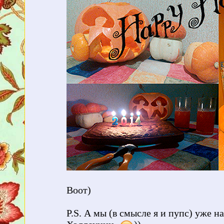
Воот)
P.S. А мы (в смысле я и пупс) уже 