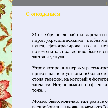
Г
С опозданием
31 октября после работы вырезала и
пирог, украсила всякими "злобными
пупса, сфотографировала всё и... не
потом спать... но... лениво было и с
завтра и уснула.
Утром кот решил первым рассмотреть
приготовлено и устроил небольшой б
стола телефон, на который я фотогр
запчасти. Нет, он выжил, но флешка
тоже...
Можно было, конечно, ещё раз всё 
распробовали, тыковка почему-то "о