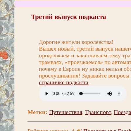
Третий выпуск подкаста
Дорогие жители королевства!
Вышел новый, третий выпуск нашего
продолжаем и заканчиваем тему тран
трамваях, «проезжаемся» по автомат
почему в Европе ну никак нельзя об
прослушивания! Задавайте вопросы 
страничке подкаста
.
Метки:
Путешествия
,
Транспорт
,
Поезд
Рейтинг записи:
4
Поделиться в Face