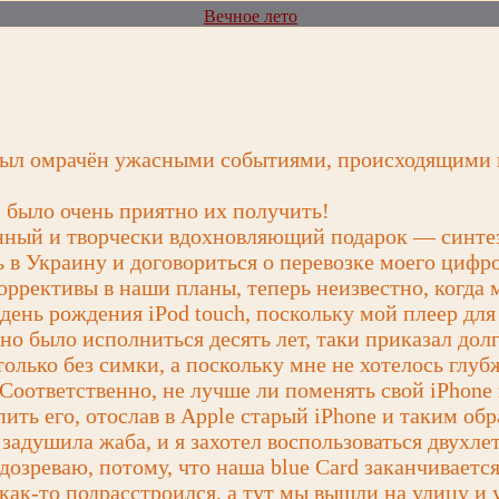
Вечное лето
был омрачён ужасными событиями, происходящими в
, было очень приятно их получить!
енный и творчески вдохновляющий подарок — синте
 в Украину и договориться о перевозке моего цифро
коррективы в наши планы, теперь неизвестно, когда
день рождения iPod touch, поскольку мой плеер для
но было исполниться десять лет, таки приказал дол
 только без симки, а поскольку мне не хотелось глу
 Соответственно, не лучше ли поменять свой iPhone
ть его, отослав в Apple старый iPhone и таким обр
 задушила жаба, и я захотел воспользоваться двухл
дозреваю, потому, что наша blue Card заканчивается 
 как-то подрасстроился, а тут мы вышли на улицу и