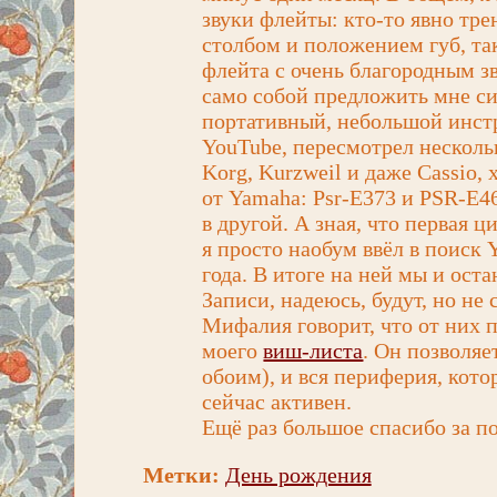
звуки флейты: кто-то явно тр
столбом и положением губ, так
флейта с очень благородным зв
само собой предложить мне си
портативный, небольшой инстр
YouTube, пересмотрел несколь
Korg, Kurzweil и даже Cassio,
от Yamaha: Psr-E373 и PSR-E4
в другой. А зная, что первая ц
я просто наобум ввёл в поиск 
года. В итоге на ней мы и ост
Записи, надеюсь, будут, но не с
Мифалия говорит, что от них 
моего
виш-листа
. Он позволя
обоим), и вся периферия, кото
сейчас активен.
Ещё раз большое спасибо за по
Метки:
День рождения