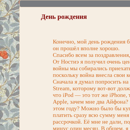
День рождения
Конечно, мой день рождения 
он прошёл вполне хорошо.
Спасибо всем за поздравления
От Ностиэ я получил очень ц
войны мы собирались приехать
поскольку война внесла свои 
Сначала я думал попросить на 
Stream, которому вот-вот долж
что iPod — это тот же iPhone,
Apple, зачем мне два Айфона?
этом году? Можно было бы купи
платить сразу всю сумму меня
рассрочкой. Её мне не дали, по
минус один месяц. В общем, я