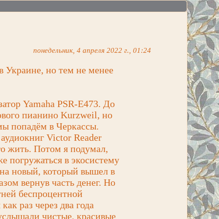
понедельник, 4 апреля 2022 г., 01:24
 Украине, но тем не менее
затор Yamaha PSR-E473. До
вого пианино Kurzweil, но
 мы попадём в Черкассы.
 аудиокниг Victor Reader
го жить. Потом я подумал,
бже погружаться в экосистему
 на новый, который вышел в
азом вернув часть денег. Но
етней беспроцентной
как раз через два года
 услышали чистые, красивые