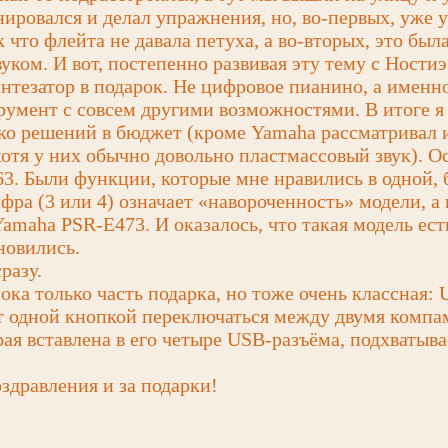
енировался и делал упражнения, но, во-первых, уже
 что флейта не давала петуха, а во-вторых, это был
уком. И вот, постепенно развивая эту тему с Ностиэ
нтезатор в подарок. Не цифровое пианино, а именн
умент с совсем другими возможностями. В итоге я 
ко решений в бюджет (кроме Yamaha рассматривал 
 хотя у них обычно довольно пластмассовый звук). О
63. Были функции, которые мне нравились в одной, 
ифра (3 или 4) означает «навороченность» модели, а 
Yamaha PSR-E473. И оказалось, что такая модель ест
ановились.
разу.
пока только часть подарка, но тоже очень классная
ет одной кнопкой переключаться между двумя компа
рая вставлена в его четыре USB-разъёма, подхватыв
здравления и за подарки!