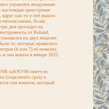
 умел управлять воздушным
а настоящая оркестровая
, вдруг как-то у неё вышло
о пятиоктавник, более
три дня просидел на
инструменты от Roland,
становился на двух моделях
были те, которые нравились
вторая (6 или 7) её новизну,
ь и она вышла в январе 2022
: USB-хаб/KVM-свитч из
ми (подключён сразу к
ается тем компом, который